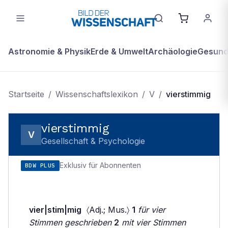
Astronomie & Physik
Erde & Umwelt
Archäologie
Gesundh
Startseite
/
Wissenschaftslexikon
/
V
/
vierstimmig
vierstimmig
V
Gesellschaft & Psychologie
Exklusiv für Abonnenten
BDW PLUS
vier|stim|mig
〈Adj.; Mus.〉
1
für vier
Stimmen geschrieben
2
mit vier Stimmen