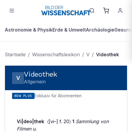
Astronomie & Physik
Erde & Umwelt
Archäologie
Gesundh
Startseite
/
Wissenschaftslexikon
/
V
/
Videothek
Videothek
V
Allgemein
Exklusiv für Abonnenten
BDW PLUS
Vi|deo|thek
〈[vi–] f. 20〉
1
Sammlung von
Filmen u.