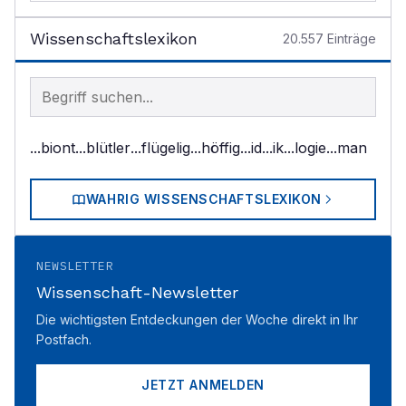
Wissenschaftslexikon
20.557
Einträge
Begriff im Lexikon suchen
...biont
...blütler
...flügelig
...höffig
...id
...ik
...logie
...man
WAHRIG WISSENSCHAFTSLEXIKON
NEWSLETTER
Wissenschaft-Newsletter
Die wichtigsten Entdeckungen der Woche direkt in Ihr
Postfach.
JETZT ANMELDEN