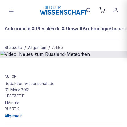
Astronomie & Physik
Erde & Umwelt
Archäologie
Gesundh
Startseite
/
Allgemein
/
Artikel
ALLGEMEIN
Video: Neues zum Russland-
AUTOR
Redaktion wissenschaft.de
Meteoriten
01. März 2013
LESEZEIT
1
Minute
RUBRIK
Allgemein