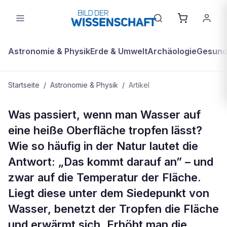
Astronomie & Physik
Erde & Umwelt
Archäologie
Gesundh
Startseite
/
Astronomie & Physik
/
Artikel
ASTRONOMIE & PHYSIK
Was passiert, wenn man Wasser auf
Video der Woche: Tröpfchen-
eine heiße Oberfläche tropfen lässt?
Rennbahn
Wie so häufig in der Natur lautet die
Antwort: „Das kommt darauf an” – und
zwar auf die Temperatur der Fläche.
Liegt diese unter dem Siedepunkt von
Wasser, benetzt der Tropfen die Fläche
und erwärmt sich. Erhöht man die