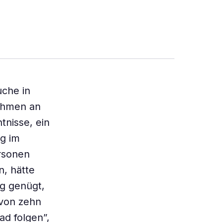
uche in
ahmen an
tnisse, ein
ng im
rsonen
, hätte
g genügt,
 von zehn
d folgen”,