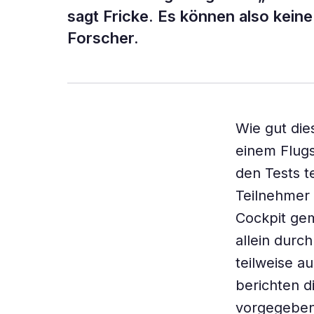
sagt Fricke. Es können also kein
Forscher.
Wie gut die
einem Flug
den Tests t
Teilnehmer 
Cockpit gem
allein durc
teilweise a
berichten d
vorgegebene