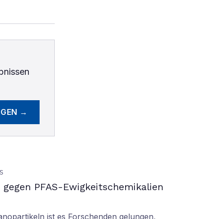
bnissen
EGEN →
S
gegen PFAS-Ewigkeitschemikalien
nopartikeln ist es Forschenden gelungen,