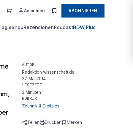
Anmelden
ABONNIEREN
logie
Shop
Rezensionen
Podcast
BDW Plus
AUTOR
öme
Redaktion wissenschaft.de
27. Mai 2014
LESEZEIT
2
Minuten
mm,
RUBRIK
Technik & Digitales
ber
Teilen
Drucken
Merken
,