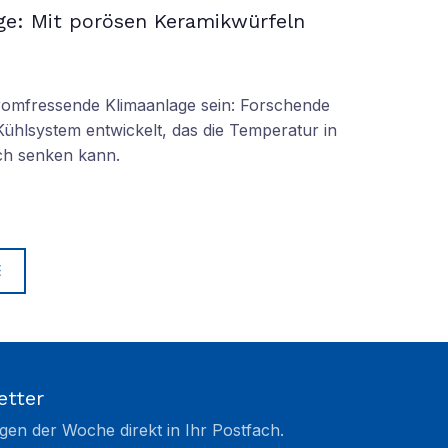
ge: Mit porösen Keramikwürfeln
tromfressende Klimaanlage sein: Forschende
Kühlsystem entwickelt, das die Temperatur in
ch senken kann.
E
etter
gen der Woche direkt in Ihr Postfach.