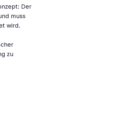
onzept: Der
 und muss
t wird.
scher
ng zu