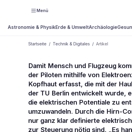
Menü
Astronomie & Physik
Erde & Umwelt
Archäologie
Gesun
Startseite
/
Technik & Digitales
/
Artikel
TECHNIK & DIGITALES
Damit Mensch und Flugzeug komm
Video der W
der Piloten mithilfe von Elektroe
Kopfhaut erfasst, die mit der Hau
Gedanken-Pi
der TU Berlin entwickelt wurde,
die elektrischen Potentiale zu en
umzuwandeln. Durch die Hirn-Co
nur ganz klar definierte elektris
zur Steuerung nötig sind. „Es han