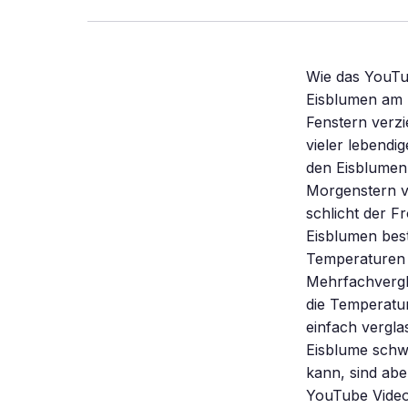
Wie das YouTub
Eisblumen am F
Fenstern verzi
vieler lebend
den Eisblumen 
Morgenstern vo
schlicht der F
Eisblumen bes
Temperaturen u
Mehrfachvergl
die Temperatur
einfach vergla
Eisblume schw
kann, sind ab
YouTube Video