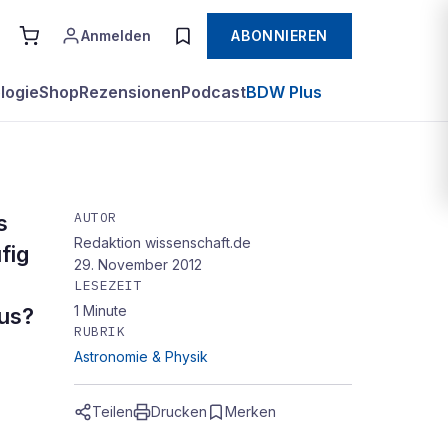
Anmelden
ABONNIEREN
logie
Shop
Rezensionen
Podcast
BDW Plus
AUTOR
s
Redaktion wissenschaft.de
 im
fig
29. November 2012
LESEZEIT
1
Minute
aus?
RUBRIK
Astronomie & Physik
Teilen
Drucken
Merken