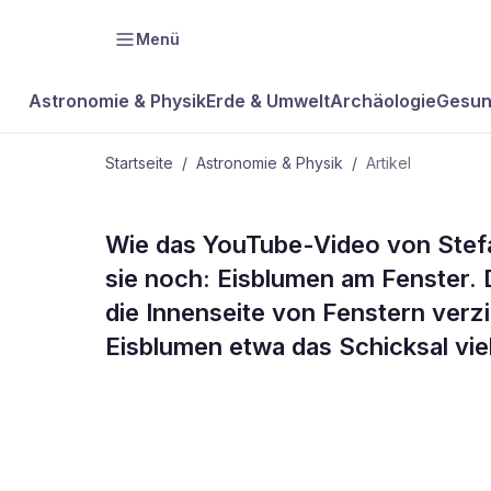
Menü
Astronomie & Physik
Erde & Umwelt
Archäologie
Gesun
Startseite
/
Astronomie & Physik
/
Artikel
ASTRONOMIE & PHYSIK
Wie das YouTube-Video von Stefan
Video der W
sie noch: Eisblumen am Fenster. D
die Innenseite von Fenstern verzi
Zeitraffer
Eisblumen etwa das Schicksal vie