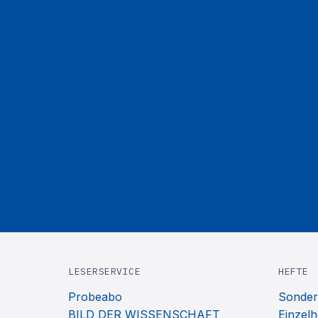
LESERSERVICE
HEFTE
Probeabo
Sonder
BILD DER WISSENSCHAFT
Einzelh