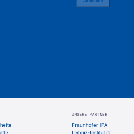
UNSERE PARTNER
hefte
Fraunhofer IPA
efte
Leibniz-Institut ifl