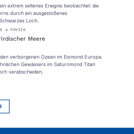
n extrem seltenes Ereignis beobachtet: die
erns durch ein ausgestoßenes
 Schwarzes Loch.
IE & PHYSIK
irdischer Meere
n den verborgenen Ozean im Eismond Europa.
 ähnlichen Gewässers im Saturnmond Titan
doch verabschieden.
E