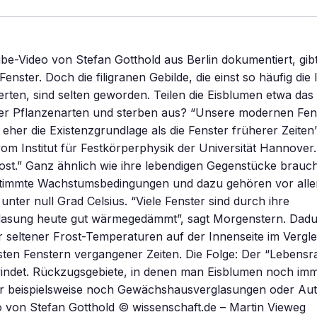
e-Video von Stefan Gotthold aus Berlin dokumentiert, gibt
enster. Doch die filigranen Gebilde, die einst so häufig die
erten, sind selten geworden. Teilen die Eisblumen etwa das
iger Pflanzenarten und sterben aus? “Unsere modernen Fen
eher die Existenzgrundlage als die Fenster früherer Zeiten”
m Institut für Festkörperphysik der Universität Hannover. 
rost.” Ganz ähnlich wie ihre lebendigen Gegenstücke brauc
timmte Wachstumsbedingungen und dazu gehören vor all
nter null Grad Celsius. “Viele Fenster sind durch ihre
asung heute gut wärmegedämmt”, sagt Morgenstern. Dadu
 seltener Frost-Temperaturen auf der Innenseite im Vergl
sten Fenstern vergangener Zeiten. Die Folge: Der “Lebens
indet. Rückzugsgebiete, in denen man Eisblumen noch i
er beispielsweise noch Gewächshausverglasungen oder Aut
 von Stefan Gotthold © wissenschaft.de – Martin Vieweg