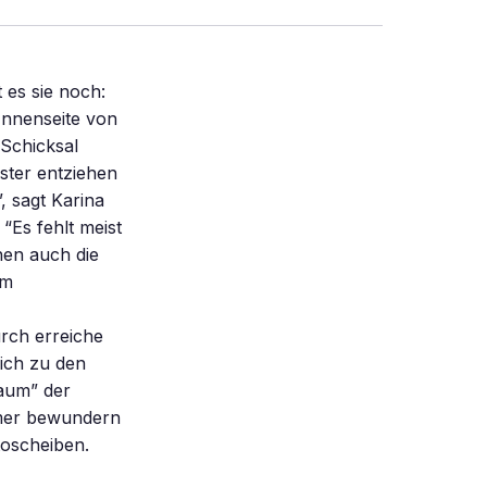
 es sie noch:
 Innenseite von
 Schicksal
ster entziehen
, sagt Karina
“Es fehlt meist
hen auch die
em
rch erreiche
eich zu den
raum” der
mmer bewundern
oscheiben.