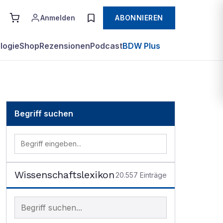
Anmelden
ABONNIEREN
logie
Shop
Rezensionen
Podcast
BDW Plus
Begriff suchen
Wissenschaftslexikon
20.557
Einträge
Begriff im Lexikon suchen