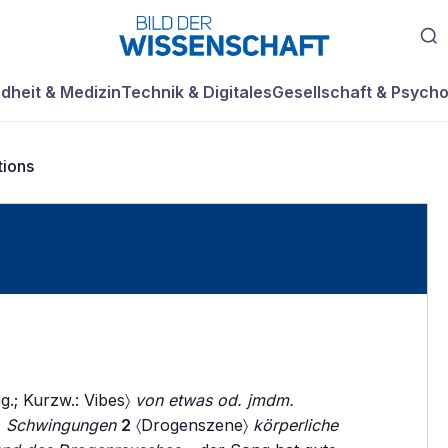
dheit & Medizin
Technik & Digitales
Gesellschaft & Psycho
tions
g.; Kurzw.: Vibes〉
von etwas od. jmdm.
, Schwingungen
2
〈Drogenszene〉
körperliche