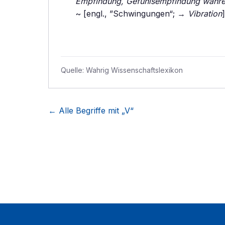
Empfindung, Gefühlsempfindung währ
~ [engl., ”Schwingungen“; →
Vibration
]
Quelle:
Wahrig Wissenschaftslexikon
← Alle Begriffe mit „
V
“