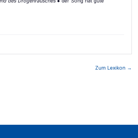
end des Drogenrausches
● der Song hat gute
Zum Lexikon →