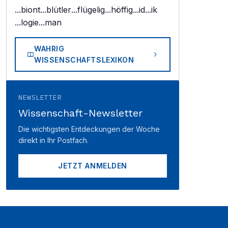
...biont
...blütler
...flügelig
...höffig
...id
...ik
...logie
...man
WAHRIG
WISSENSCHAFTSLEXIKON
NEWSLETTER
Wissenschaft-Newsletter
Die wichtigsten Entdeckungen der Woche
direkt in Ihr Postfach.
JETZT ANMELDEN