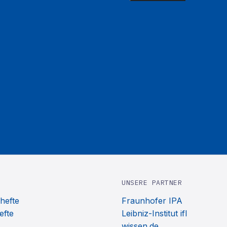
UNSERE PARTNER
hefte
Fraunhofer IPA
efte
Leibniz-Institut ifl
wissen.de