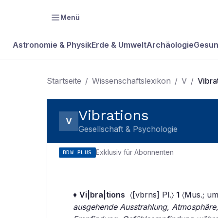
Menü
Astronomie & Physik
Erde & Umwelt
Archäologie
Gesun
Startseite
/
Wissenschaftslexikon
/
V
/
Vibra
Vibrations
V
Gesellschaft & Psychologie
Exklusiv für Abonnenten
BDW PLUS
♦
Vi|bra|tions
〈[vbrns] Pl.〉
1
〈Mus.; um
ausgehende Ausstrahlung, Atmosphäre