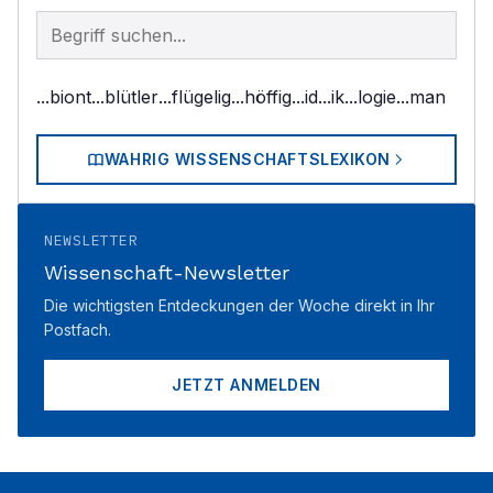
Begriff im Lexikon suchen
...biont
...blütler
...flügelig
...höffig
...id
...ik
...logie
...man
WAHRIG WISSENSCHAFTSLEXIKON
NEWSLETTER
Wissenschaft-Newsletter
Die wichtigsten Entdeckungen der Woche direkt in Ihr
Postfach.
JETZT ANMELDEN