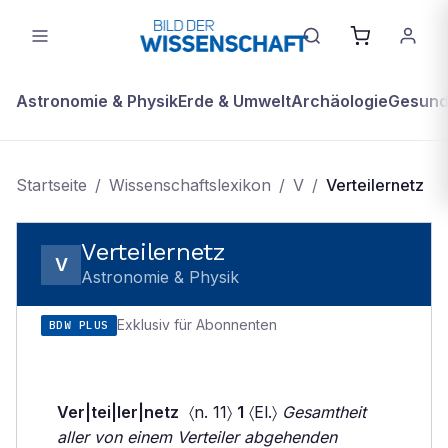
Astronomie & Physik
Erde & Umwelt
Archäologie
Gesundh
Startseite
/
Wissenschaftslexikon
/
V
/
Verteilernetz
Verteilernetz
V
Astronomie & Physik
Exklusiv für Abonnenten
BDW PLUS
Ver|tei|ler|netz
〈n. 11〉
1
〈El.〉
Gesamtheit
aller von einem Verteiler abgehenden