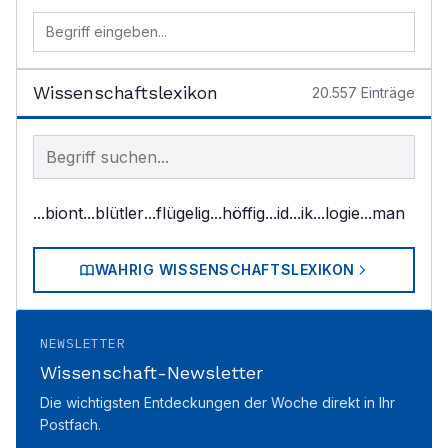
Wissenschaftslexikon
20.557
Einträge
Begriff im Lexikon suchen
...biont
...blütler
...flügelig
...höffig
...id
...ik
...logie
...man
WAHRIG WISSENSCHAFTSLEXIKON
NEWSLETTER
Wissenschaft-Newsletter
Die wichtigsten Entdeckungen der Woche direkt in Ihr
Postfach.