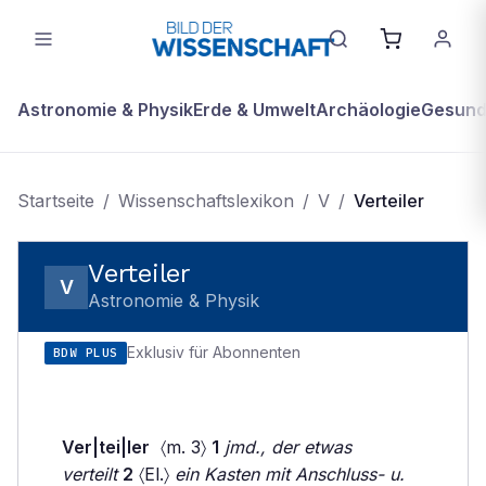
Astronomie & Physik
Erde & Umwelt
Archäologie
Gesundh
Startseite
/
Wissenschaftslexikon
/
V
/
Verteiler
Verteiler
V
Astronomie & Physik
Exklusiv für Abonnenten
BDW PLUS
Ver|tei|ler
〈m. 3〉
1
jmd., der etwas
verteilt
2
〈El.〉
ein Kasten mit Anschluss- u.