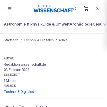
Astronomie & Physik
Erde & Umwelt
Archäologie
Gesundh
Startseite
/
Technik & Digitales
/
Artikel
TECHNIK & DIGITALES
Verschaukelte Fahrgäste
AUTOR
Redaktion wissenschaft.de
01. Februar 1997
LESEZEIT
1
Minute
RUBRIK
Technik & Digitales