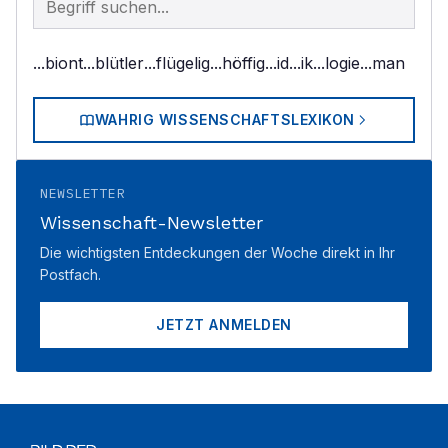
...biont
...blütler
...flügelig
...höffig
...id
...ik
...logie
...man
WAHRIG WISSENSCHAFTSLEXIKON
NEWSLETTER
Wissenschaft-Newsletter
Die wichtigsten Entdeckungen der Woche direkt in Ihr
Postfach.
JETZT ANMELDEN