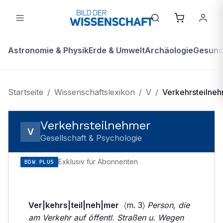
Astronomie & Physik
Erde & Umwelt
Archäologie
Gesundh
Startseite
/
Wissenschaftslexikon
/
V
/
Verkehrsteilne
Verkehrsteilnehmer
V
Gesellschaft & Psychologie
Exklusiv für Abonnenten
BDW PLUS
Ver|kehrs|teil|neh|mer
〈m. 3〉
Person, die
am Verkehr auf öffentl. Straßen u. Wegen