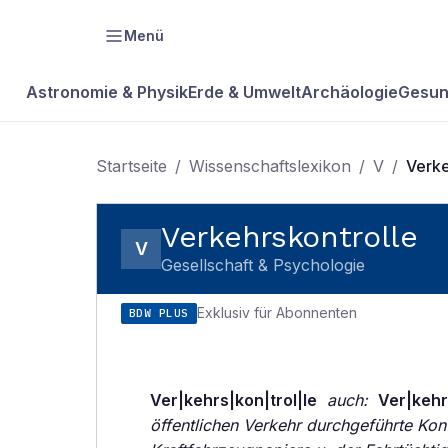
Menü
Astronomie & Physik
Erde & Umwelt
Archäologie
Gesun
Startseite
/
Wissenschaftslexikon
/
V
/
Verke
Verkehrskontrolle
V
Gesellschaft & Psychologie
Exklusiv für Abonnenten
BDW PLUS
Ver|kehrs|kon|trol|le
auch:
Ver|kehr
öffentlichen Verkehr durchgeführte Kont