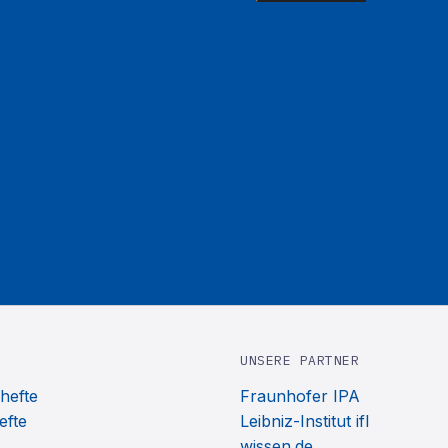
UNSERE PARTNER
hefte
Fraunhofer IPA
efte
Leibniz-Institut ifl
wissen.de