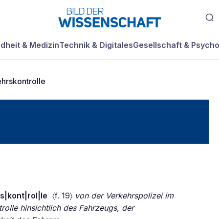
dheit & Medizin
Technik & Digitales
Gesellschaft & Psycho
hrskontrolle
s|kont|rol|le
〈f. 19〉
von der Verkehrspolizei im
rolle hinsichtlich des Fahrzeugs, der