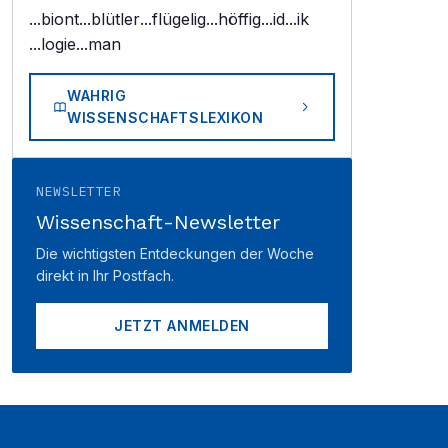
...biont
...blütler
...flügelig
...höffig
...id
...ik
...logie
...man
WAHRIG
WISSENSCHAFTSLEXIKON
NEWSLETTER
Wissenschaft-Newsletter
Die wichtigsten Entdeckungen der Woche
direkt in Ihr Postfach.
JETZT ANMELDEN