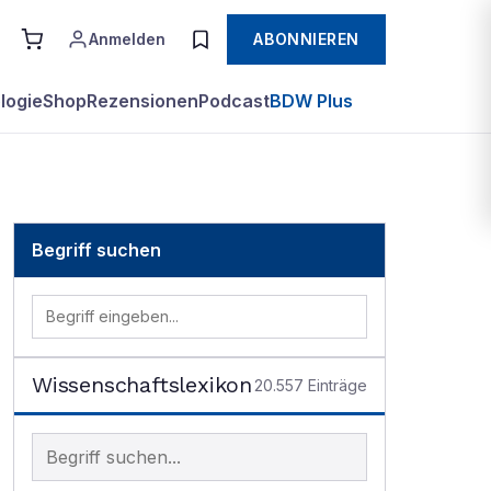
Anmelden
ABONNIEREN
logie
Shop
Rezensionen
Podcast
BDW Plus
Begriff suchen
Wissenschaftslexikon
20.557
Einträge
Begriff im Lexikon suchen