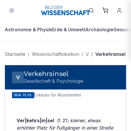
Astronomie & Physik
Erde & Umwelt
Archäologie
Gesundh
Startseite
/
Wissenschaftslexikon
/
V
/
Verkehrsinsel
Verkehrsinsel
V
Gesellschaft & Psychologie
Exklusiv für Abonnenten
BDW PLUS
Ver|kehrs|in|sel
〈f. 21〉
kleiner, etwas
erhöhter Platz für Fußgänger in einer Straße