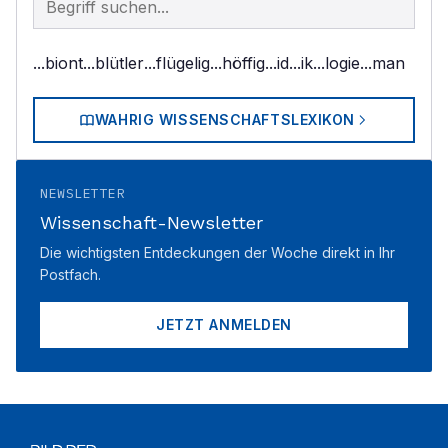
...biont
...blütler
...flügelig
...höffig
...id
...ik
...logie
...man
WAHRIG WISSENSCHAFTSLEXIKON
NEWSLETTER
Wissenschaft-Newsletter
Die wichtigsten Entdeckungen der Woche direkt in Ihr
Postfach.
JETZT ANMELDEN