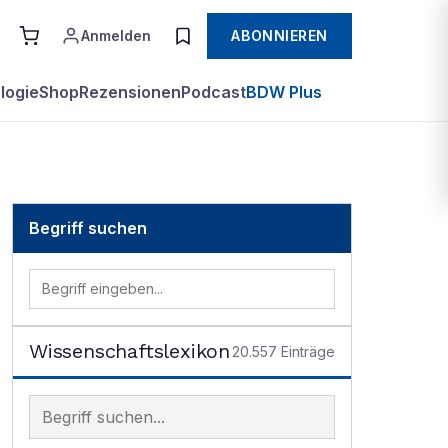
Anmelden
ABONNIEREN
logie
Shop
Rezensionen
Podcast
BDW Plus
Begriff suchen
Wissenschaftslexikon
20.557
Einträge
Begriff im Lexikon suchen