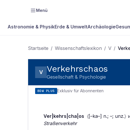
Menü
Astronomie & Physik
Erde & Umwelt
Archäologie
Gesun
Startseite
/
Wissenschaftslexikon
/
V
/
Verk
Verkehrschaos
V
Gesellschaft & Psychologie
Exklusiv für Abonnenten
BDW PLUS
Ver|kehrs|cha|os
〈[–ka–] n.; –; unz.〉
v
Straßenverkehr