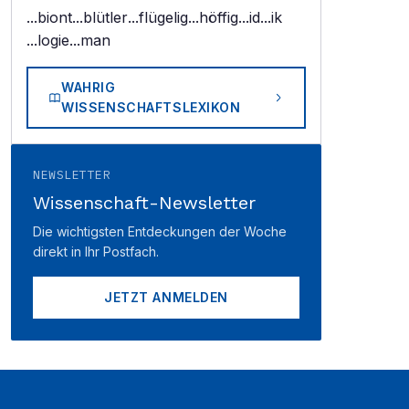
...biont
...blütler
...flügelig
...höffig
...id
...ik
...logie
...man
WAHRIG
WISSENSCHAFTSLEXIKON
NEWSLETTER
Wissenschaft-Newsletter
Die wichtigsten Entdeckungen der Woche
direkt in Ihr Postfach.
JETZT ANMELDEN