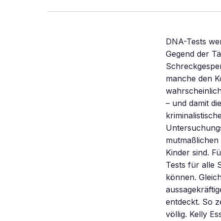
DNA-Tests werden immer beweiskräftiger. Bald könnten sie sogar verraten, aus welcher Gegend der Täter stammt. Für Mörder ist der genetische Fingerabdruck wie ein Schreckgespenst. Allein die Androhung dieses extrem beweiskräftigen Tests lässt manche den Kopf verlieren. Im April jagte ein geplanter DNA-Massentest den wahrscheinlichen Mördern der Kinder Sonja und Tom so viel Angst ein, dass sie flohen – und damit die Polizei endgültig auf ihre Fährte brachten. DNA-Tests sind längst kriminalistischer Alltag. Auch Privatleute können inzwischen bei einem der vielen Untersuchungslabors klären lassen, ob die Zigaretten im Aschenbecher vom mutmaßlichen Liebhaber ihrer Ehefrau stammen oder ob sie wirklich der Vater ihrer Kinder sind. Für den Irak-Feldzug bestellte die US-Armee bei der Firma Promega DNA-Tests für alle Soldaten, um sie notfalls nach dem Tod genetisch identifizieren zu können. Gleichzeitig machen Molekularbiologen die Tests immer schneller, billiger und aussagekräftiger – und haben im letzten Jahr sogar DNA an ungeahnten Orten entdeckt. So zerstören selbst Feuer oder Bomben diese molekularen Beweismittel nicht völlig. Kelly Esslinger von der Universität im britischen East Lansing und ihre Kollegen demonstrierten dies letztes Jahr an Rohrbomben: Freiwillige nahmen die Sprengkörper jeweils zehn Sekunden lang in die Hand. Die Forscher packten die Bomben anschließend einen Monat lang in sterile Beutel und ließen sie dann in einem Erdloch hochgehen. Die Überraschung: Auf den Splittern von 9 der 20 getesteten Bomben entdeckten die Forscher mit einem hochsensiblen Verfahren das Erbgut der fiktiven Bombenleger. Bei 5 waren die Spuren sogar so 