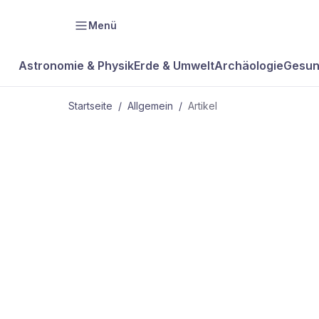
Menü
Astronomie & Physik
Erde & Umwelt
Archäologie
Gesun
Startseite
/
Allgemein
/
Artikel
ALLGEMEIN
Verhängnisvo
Fährte