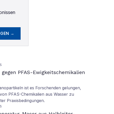
bnissen
EGEN →
S
gegen PFAS-Ewigkeitschemikalien
nopartikeln ist es Forschenden gelungen,
 von PFAS-Chemikalien aus Wasser zu
ter Praxisbedingungen.
S
peratur-Maser aus Halbleiter-