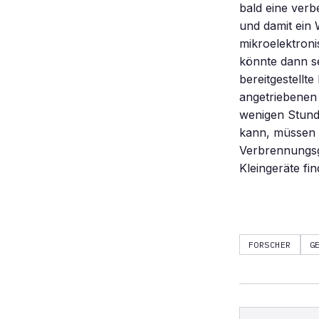
bald eine verb
und damit ein 
mikroelektroni
könnte dann se
bereitgestellt
angetriebenen 
wenigen Stunde
kann, müssen d
Verbrennungs
Kleingeräte fi
FORSCHER
G