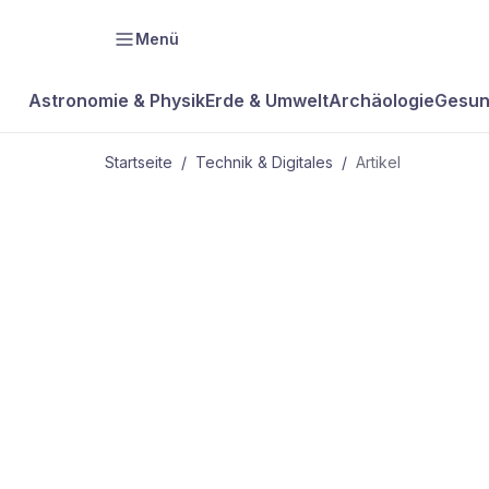
Menü
Astronomie & Physik
Erde & Umwelt
Archäologie
Gesun
Startseite
/
Technik & Digitales
/
Artikel
TECHNIK & DIGITALES
Verbrennun
eines Eurost