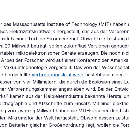
r des Massachusetts Institute of Technology (MIT) haben 
ßes Elektrizitätskraftwerk hergestellt, das aus der Verbren
ittels einer Turbine Strom erzeugt. Obwohl die Leistung 
wa 20 Milliwatt beträgt, sollen zukünftige Versionen genüg
rtabler mikroelektronischer Geräte erzeugen. Die noch nic
e Arbeit der Forscher wird auf einer Konferenz der Amerik
ür Vakuumtechnologie vorgestellt. Das von der Wissenscha
e hergestellte
Verbrennungskraftwerk
besteht aus einer Tu
ser von vier Millimetern, die durch die Explosion eines L
iner Verbrennungskammer angetrieben wird. Bei der Entwic
ks? kamen aus der Halbleiterindustrie bekannte Herstellu
lithographie und Ätzschritte zum Einsatz. Mit einer elektri
ng von zwanzig Milliwatt haben die MIT-Forscher den bish
sten Mikromotor der Welt hergestellt. Obwohl dessen Leist
von Batterien gleicher Größenordnung liegt, wollen die Fo