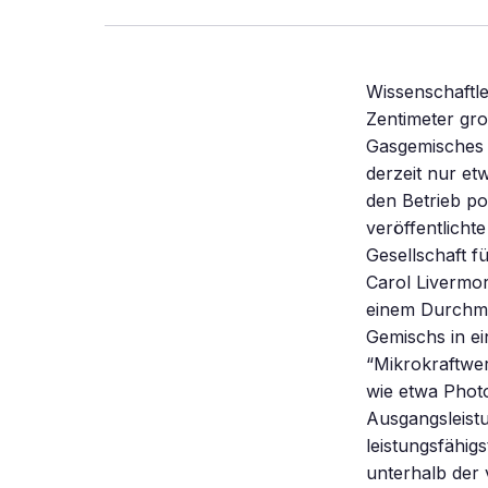
Wissenschaftle
Zentimeter gro
Gasgemisches m
derzeit nur et
den Betrieb po
veröffentlicht
Gesellschaft f
Carol Livermor
einem Durchmes
Gemischs in e
“Mikrokraftwer
wie etwa Photo
Ausgangsleistu
leistungsfähig
unterhalb der 