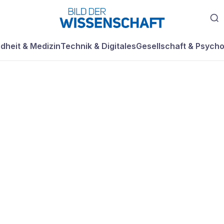
dheit & Medizin
Technik & Digitales
Gesellschaft & Psycho
gsmotor im Forma
ücks vorgestellt