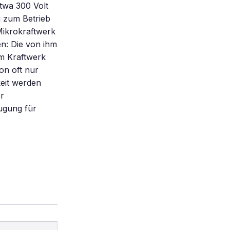
twa 300 Volt
g zum Betrieb
Mikrokraftwerk
en: Die von ihm
em Kraftwerk
on oft nur
eit werden
er
ugung für