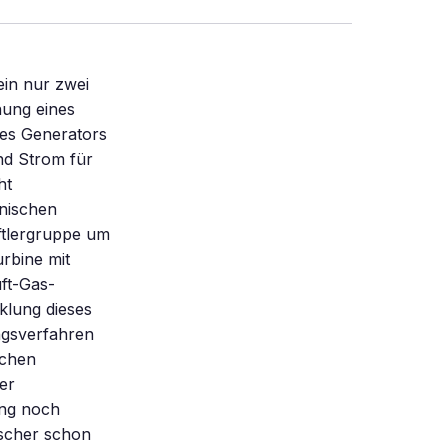
ein nur zwei
nung eines
des Generators
end Strom für
ht
anischen
ftlergruppe um
rbine mit
uft-Gas-
klung dieses
ngsverfahren
schen
er
ung noch
rscher schon