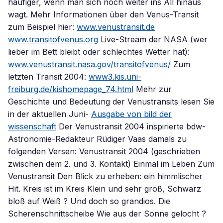
häufiger, wenn man sich noch weiter ins All hinaus
wagt. Mehr Informationen über den Venus-Transit
zum Beispiel hier:
www.venustransit.de
www.transitofvenus.org
Live-Stream der NASA (wer
lieber im Bett bleibt oder schlechtes Wetter hat):
www.venustransit.nasa.gov/transitofvenus/
Zum
letzten Transit 2004:
www3.kis.uni-
freiburg.de/kishomepage_74.html
Mehr zur
Geschichte und Bedeutung der Venustransits lesen Sie
in der aktuellen Juni-
Ausgabe von bild der
wissenschaft
Der Venustransit 2004 inspirierte bdw-
Astronomie-Redakteur Rüdiger Vaas damals zu
folgenden Versen: Venustransit 2004 (geschrieben
zwischen dem 2. und 3. Kontakt) Einmal im Leben Zum
Venustransit Den Blick zu erheben: ein himmlischer
Hit. Kreis ist im Kreis Klein und sehr groß, Schwarz
bloß auf Weiß ? Und doch so grandios. Die
Scherenschnittscheibe Wie aus der Sonne gelocht ?