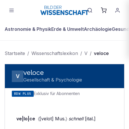
Astronomie & Physik
Erde & Umwelt
Archäologie
Gesundh
Startseite
/
Wissenschaftslexikon
/
V
/
veloce
veloce
V
Gesellschaft & Psychologie
Exklusiv für Abonnenten
BDW PLUS
ve|lo|ce
〈[velot] Mus.〉
schnell
[ital.]