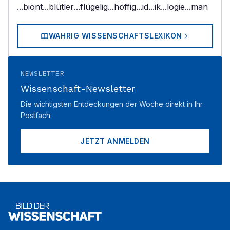
...biont
...blütler
...flügelig
...höffig
...id
...ik
...logie
...man
WAHRIG WISSENSCHAFTSLEXIKON
NEWSLETTER
Wissenschaft-Newsletter
Die wichtigsten Entdeckungen der Woche direkt in Ihr
Postfach.
JETZT ANMELDEN