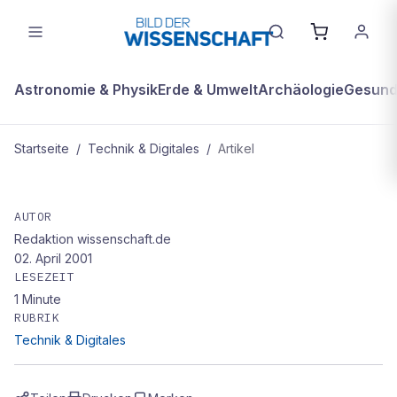
Astronomie & Physik
Erde & Umwelt
Archäologie
Gesundh
Startseite
/
Technik & Digitales
/
Artikel
TECHNIK & DIGITALES
US-Militär entwickelt Amphibien-
AUTOR
Redaktion wissenschaft.de
Anzug
02. April 2001
LESEZEIT
1
Minute
RUBRIK
Technik & Digitales