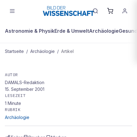
Astronomie & Physik
Erde & Umwelt
Archäologie
Gesundh
Startseite
/
Archäologie
/
Artikel
ARCHÄOLOGIE
US-Hacker greifen muslimische
AUTOR
DAMALS-Redaktion
Websites an
15. September 2001
LESEZEIT
1
Minute
RUBRIK
Archäologie