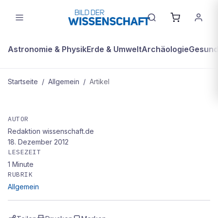
Astronomie & Physik
Erde & Umwelt
Archäologie
Gesundh
Startseite
/
Allgemein
/
Artikel
ALLGEMEIN
URZEITLICHES TRIO
AUTOR
Redaktion wissenschaft.de
18. Dezember 2012
LESEZEIT
1
Minute
RUBRIK
Allgemein