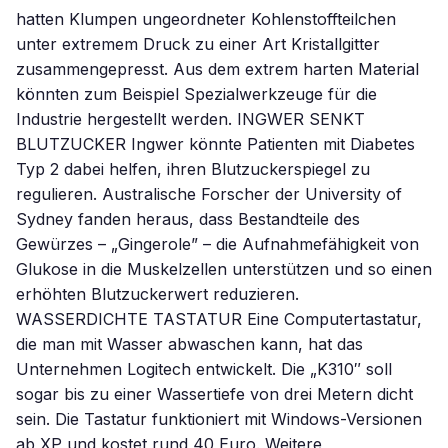
hatten Klumpen ungeordneter Kohlenstoffteilchen
unter extremem Druck zu einer Art Kristallgitter
zusammengepresst. Aus dem extrem harten Material
könnten zum Beispiel Spezialwerkzeuge für die
Industrie hergestellt werden. INGWER SENKT
BLUTZUCKER Ingwer könnte Patienten mit Diabetes
Typ 2 dabei helfen, ihren Blutzuckerspiegel zu
regulieren. Australische Forscher der University of
Sydney fanden heraus, dass Bestandteile des
Gewürzes – „Gingerole” – die Aufnahmefähigkeit von
Glukose in die Muskelzellen unterstützen und so einen
erhöhten Blutzuckerwert reduzieren.
WASSERDICHTE TASTATUR Eine Computertastatur,
die man mit Wasser abwaschen kann, hat das
Unternehmen Logitech entwickelt. Die „K310″ soll
sogar bis zu einer Wassertiefe von drei Metern dicht
sein. Die Tastatur funktioniert mit Windows-Versionen
ab XP und kostet rund 40 Euro. Weitere