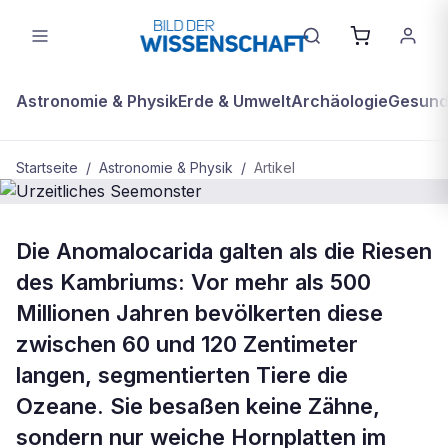
Astronomie & Physik
Erde & Umwelt
Archäologie
Gesundh
Startseite
/
Astronomie & Physik
/
Artikel
ASTRONOMIE & PHYSIK
Die Anomalocarida galten als die Riesen
Urzeitliches Seemonster
des Kambriums: Vor mehr als 500
Millionen Jahren bevölkerten diese
zwischen 60 und 120 Zentimeter
langen, segmentierten Tiere die
Ozeane. Sie besaßen keine Zähne,
sondern nur weiche Hornplatten im