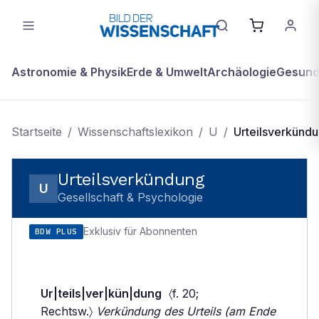
Astronomie & Physik
Erde & Umwelt
Archäologie
Gesundh
Startseite
/
Wissenschaftslexikon
/
U
/
Urteilsverkünd
Urteilsverkündung
U
Gesellschaft & Psychologie
Exklusiv für Abonnenten
BDW PLUS
Ur|teils|ver|kün|dung
〈f. 20;
Rechtsw.〉
Verkündung des Urteils (am Ende