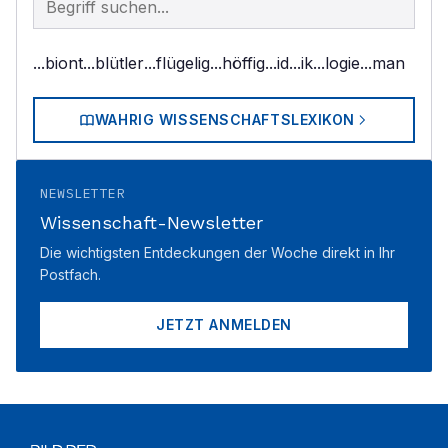
...biont
...blütler
...flügelig
...höffig
...id
...ik
...logie
...man
WAHRIG WISSENSCHAFTSLEXIKON
NEWSLETTER
Wissenschaft-Newsletter
Die wichtigsten Entdeckungen der Woche direkt in Ihr
Postfach.
JETZT ANMELDEN