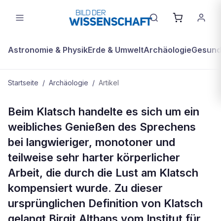
Astronomie & Physik
Erde & Umwelt
Archäologie
Gesundh
Startseite
/
Archäologie
/
Artikel
ARCHÄOLOGIE
Beim Klatsch handelte es sich um ein
Ursprung der Klatschkultur: Der
weibliches Genießen des Sprechens
Genuss der Frauen am Sprechen bei
bei langwieriger, monotoner und
der Arbeit
teilweise sehr harter körperlicher
Arbeit, die durch die Lust am Klatsch
kompensiert wurde. Zu dieser
ursprünglichen Definition von Klatsch
gelangt Birgit Althans vom Institut für