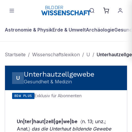
Astronomie & Physik
Erde & Umwelt
Archäologie
Gesundh
Startseite
/
Wissenschaftslexikon
/
U
/
Unterhautzell
Unterhautzellgewebe
U
Gesundheit & Medizin
Exklusiv für Abonnenten
BDW PLUS
Un|ter|haut|zell|ge|we|be
〈n. 13; unz.;
Anat.〉
das die Unterhaut bildende Gewebe