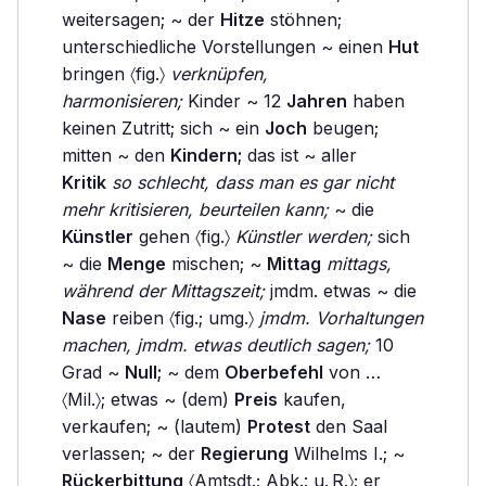
weitersagen; ~ der
Hitze
stöhnen;
unterschiedliche Vorstellungen ~ einen
Hut
bringen 〈fig.〉
verknüpfen,
harmonisieren;
Kinder ~ 12
Jahren
haben
keinen Zutritt; sich ~ ein
Joch
beugen;
mitten ~ den
Kindern;
das ist ~ aller
Kritik
so schlecht, dass man es gar nicht
mehr kritisieren, beurteilen kann;
~ die
Künstler
gehen 〈fig.〉
Künstler werden;
sich
~ die
Menge
mischen; ~
Mittag
mittags,
während der Mittagszeit;
jmdm. etwas ~ die
Nase
reiben 〈fig.; umg.〉
jmdm. Vorhaltungen
machen, jmdm. etwas deutlich sagen;
10
Grad ~
Null;
~ dem
Oberbefehl
von …
〈Mil.〉; etwas ~ (dem)
Preis
kaufen,
verkaufen; ~ (lautem)
Protest
den Saal
verlassen; ~ der
Regierung
Wilhelms I.; ~
Rückerbittung
〈Amtsdt.; Abk.: u. R.〉; er