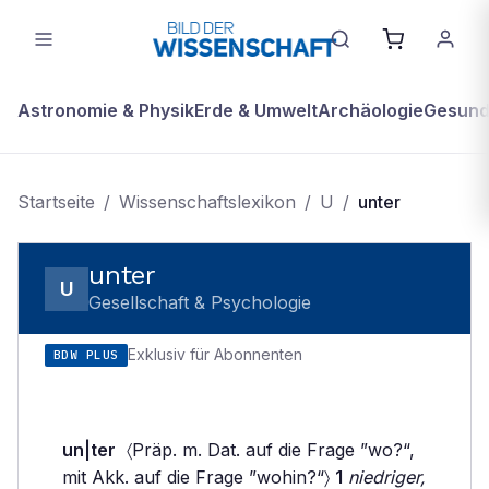
Astronomie & Physik
Erde & Umwelt
Archäologie
Gesundh
Startseite
/
Wissenschaftslexikon
/
U
/
unter
unter
U
Gesellschaft & Psychologie
Exklusiv für Abonnenten
BDW PLUS
un|ter
〈Präp. m. Dat. auf die Frage ”wo?“,
mit Akk. auf die Frage ”wohin?“〉
1
niedriger,