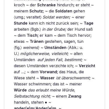
kroch ~ der
Schranke
hindurch; er steht ~
meinem
Schutz;
~ die
Soldaten
gehen
〈umg.; veraltet〉
Soldat werden;
~ einer
Stunde
kann ich nicht zurück sein; ~
Tage
arbeiten 〈Bgb.〉
in der Grube;
der Hund saß
~ dem
Tisch;
er kam ~ dem Tisch hervor;
etwas ~
Tränen
gestehen, sagen, tun
〈fig.〉
weinend;
~
Umständen
〈Abk.: u.
U.〉
möglicherweise, vielleicht;
~ allen
Umständen
auf jeden Fall, bestimmt;
~
diesen Umständen verzichte ich; ~
Verzicht
auf …; ~ dem
Vorwand;
das Haus, die
Wiese steht ~
Wasser
ist überschwemmt;
~
Wasser schwimmen; das ist ~ meiner
Würde
das erlaubt meine Würde,
Selbstachtung nicht;
~ einem
Zwang
handeln, stehen ● ~
ander(e)m
/
Ander(e)m,
~