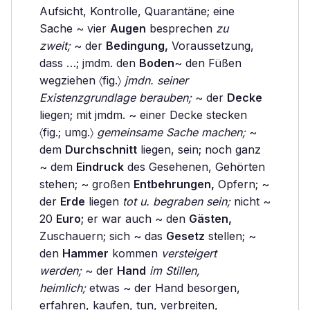
Aufsicht, Kontrolle, Quarantäne; eine
Sache ~ vier
Augen
besprechen
zu
zweit;
~ der
Bedingung,
Voraussetzung,
dass …; jmdm. den
Boden
~ den Füßen
wegziehen 〈fig.〉
jmdn. seiner
Existenzgrundlage berauben;
~ der
Decke
liegen; mit jmdm. ~ einer Decke stecken
〈fig.; umg.〉
gemeinsame Sache machen;
~
dem
Durchschnitt
liegen, sein; noch ganz
~ dem
Eindruck
des Gesehenen, Gehörten
stehen; ~ großen
Entbehrungen,
Opfern; ~
der
Erde
liegen
tot u. begraben sein;
nicht ~
20
Euro;
er war auch ~ den
Gästen,
Zuschauern; sich ~ das
Gesetz
stellen; ~
den
Hammer
kommen
versteigert
werden;
~ der
Hand
im Stillen,
heimlich;
etwas ~ der Hand besorgen,
erfahren, kaufen, tun, verbreiten,