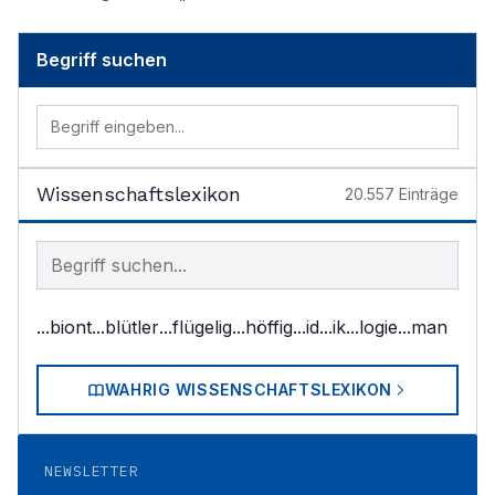
Begriff suchen
Wissenschaftslexikon
20.557
Einträge
Begriff im Lexikon suchen
...biont
...blütler
...flügelig
...höffig
...id
...ik
...logie
...man
WAHRIG WISSENSCHAFTSLEXIKON
NEWSLETTER