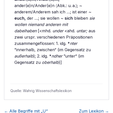
ander(e)n/Ander(e)n 〈Abk.: u. a.〉; ~
anderem/Anderem sah ich …; ist einer ~
euch,
der …; sie wollen ~
sich
bleiben
sie
wollen niemand anderen mit
dabeihaben
[<mhd.
under
<ahd.
untar;
aus
zwei urspr. verschiedenen Präpositionen
zusammengeflossen: 1. idg. *
nter
”innerhalb, zwischen“ (im Gegensatz zu
außerhalb
); 2. idg. *
ndher
”unter“ (im
Gegensatz zu
oberhalb
)]
Quelle:
Wahrig Wissenschaftslexikon
← Alle Begriffe mit „
U
“
Zum Lexikon →