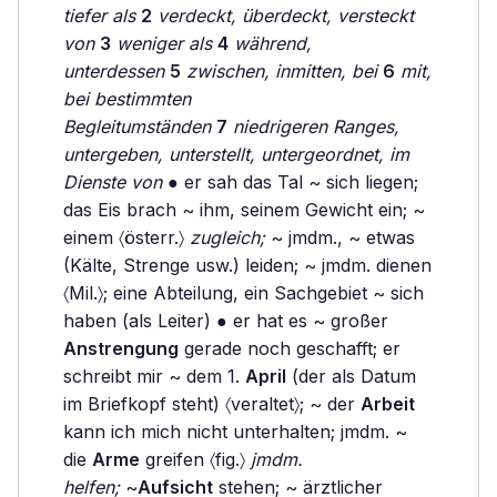
tiefer als
2
verdeckt, überdeckt, versteckt
von
3
weniger als
4
während,
unterdessen
5
zwischen, inmitten, bei
6
mit,
bei bestimmten
Begleitumständen
7
niedrigeren Ranges,
untergeben, unterstellt, untergeordnet, im
Dienste von
● er sah das Tal ~ sich liegen;
das Eis brach ~ ihm, seinem Gewicht ein; ~
einem 〈österr.〉
zugleich;
~ jmdm., ~ etwas
(Kälte, Strenge usw.) leiden; ~ jmdm. dienen
〈Mil.〉; eine Abteilung, ein Sachgebiet ~ sich
haben (als Leiter) ● er hat es ~ großer
Anstrengung
gerade noch geschafft; er
schreibt mir ~ dem 1.
April
(der als Datum
im Briefkopf steht) 〈veraltet〉; ~ der
Arbeit
kann ich mich nicht unterhalten; jmdm. ~
die
Arme
greifen 〈fig.〉
jmdm.
helfen;
~
Aufsicht
stehen; ~ ärztlicher