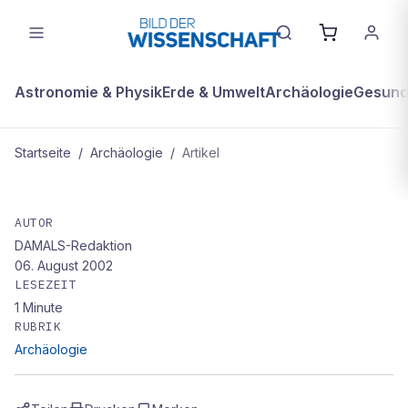
Astronomie & Physik
Erde & Umwelt
Archäologie
Gesundh
Startseite
/
Archäologie
/
Artikel
ARCHÄOLOGIE
Unsere Vorfahren stammen aus dem
AUTOR
DAMALS-Redaktion
Nahen Osten
06. August 2002
LESEZEIT
1
Minute
RUBRIK
Archäologie