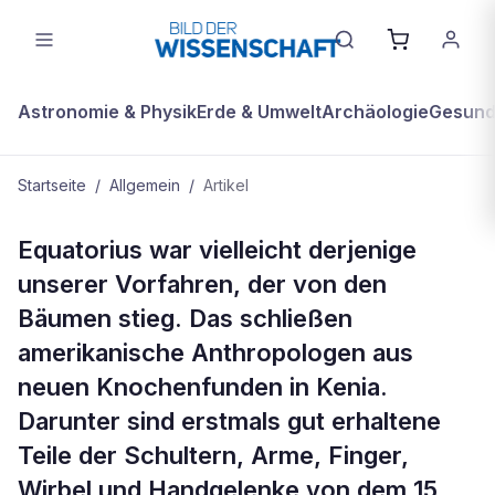
Astronomie & Physik
Erde & Umwelt
Archäologie
Gesundh
Startseite
/
Allgemein
/
Artikel
ALLGEMEIN
Equatorius war vielleicht derjenige
Unser Ahne am Boden
unserer Vorfahren, der von den
Bäumen stieg. Das schließen
amerikanische Anthropologen aus
neuen Knochenfunden in Kenia.
Darunter sind erstmals gut erhaltene
Teile der Schultern, Arme, Finger,
Wirbel und Handgelenke von dem 15