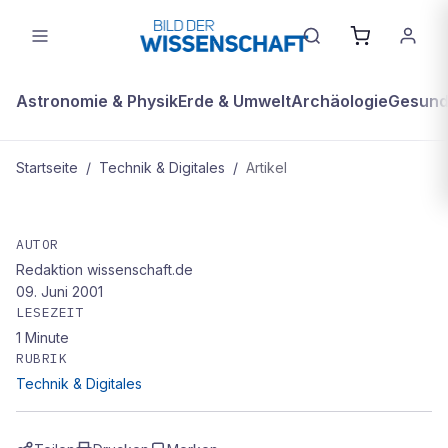
Astronomie & Physik
Erde & Umwelt
Archäologie
Gesundh
Startseite
/
Technik & Digitales
/
Artikel
TECHNIK & DIGITALES
Universität Ulm entwickelt
AUTOR
Redaktion wissenschaft.de
sprechenden Rollstuhl mit
09. Juni 2001
Autopiloten
LESEZEIT
1
Minute
RUBRIK
Technik & Digitales