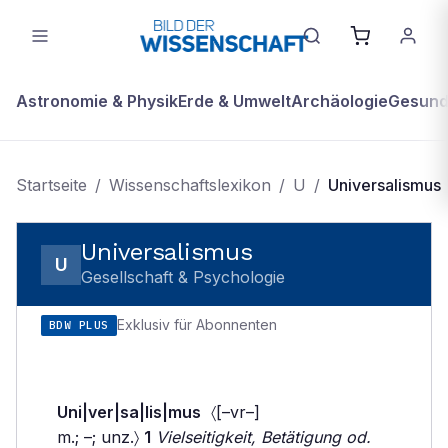
Astronomie & Physik
Erde & Umwelt
Archäologie
Gesundh
Startseite
/
Wissenschaftslexikon
/
U
/
Universalismus
Universalismus
U
Gesellschaft & Psychologie
Exklusiv für Abonnenten
BDW PLUS
Uni|ver|sa|lis|mus
〈[–vr–]
m.; –; unz.〉
1
Vielseitigkeit, Betätigung od.