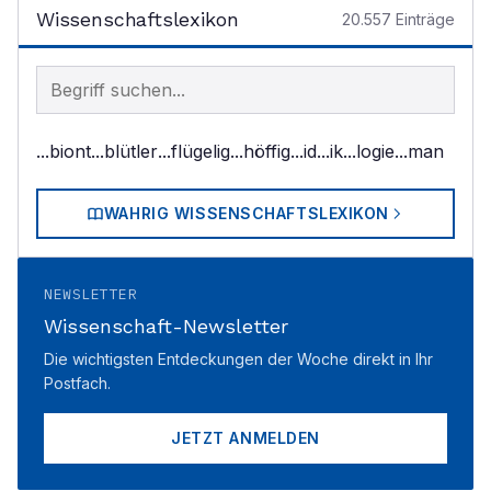
Wissenschaftslexikon
20.557
Einträge
Begriff im Lexikon suchen
...biont
...blütler
...flügelig
...höffig
...id
...ik
...logie
...man
WAHRIG WISSENSCHAFTSLEXIKON
NEWSLETTER
Wissenschaft-Newsletter
Die wichtigsten Entdeckungen der Woche direkt in Ihr
Postfach.
JETZT ANMELDEN