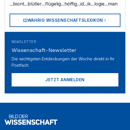
...biont
...blütler
...flügelig
...höffig
...id
...ik
...logie
...man
WAHRIG WISSENSCHAFTSLEXIKON
NEWSLETTER
Wissenschaft-Newsletter
Die wichtigsten Entdeckungen der Woche direkt in Ihr
Postfach.
JETZT ANMELDEN