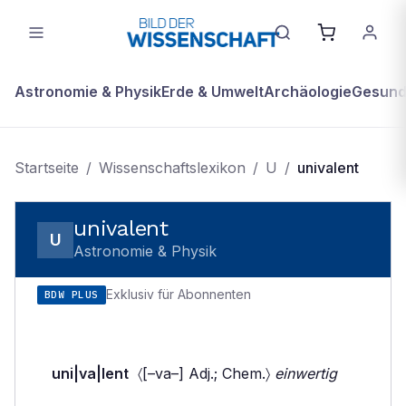
Astronomie & Physik
Erde & Umwelt
Archäologie
Gesundh
Startseite
/
Wissenschaftslexikon
/
U
/
univalent
univalent
U
Astronomie & Physik
Exklusiv für Abonnenten
BDW PLUS
uni|va|lent
〈[–va–] Adj.; Chem.〉
einwertig