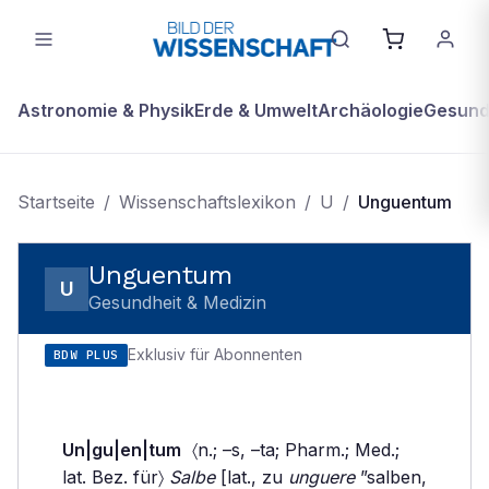
Astronomie & Physik
Erde & Umwelt
Archäologie
Gesundh
Startseite
/
Wissenschaftslexikon
/
U
/
Unguentum
Unguentum
U
Gesundheit & Medizin
Exklusiv für Abonnenten
BDW PLUS
Un|gu|en|tum
〈n.; –s, –ta; Pharm.; Med.;
lat. Bez. für〉
Salbe
[lat., zu
unguere
”salben,