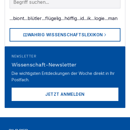
...biont
...blütler
...flügelig
...höffig
...id
...ik
...logie
...man
WAHRIG WISSENSCHAFTSLEXIKON
NEWSLETTER
Wissenschaft-Newsletter
Die wichtigsten Entdeckungen der Woche direkt in Ihr
Postfach.
JETZT ANMELDEN