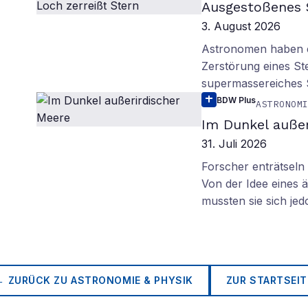
Ausgestoßenes 
3. August 2026
Astronomen haben ei
Zerstörung eines St
supermassereiches
BDW Plus
ASTRONOM
Im Dunkel außer
31. Juli 2026
Forscher enträtsel
Von der Idee eines
mussten sie sich je
← ZURÜCK ZU
ASTRONOMIE & PHYSIK
ZUR STARTSEIT