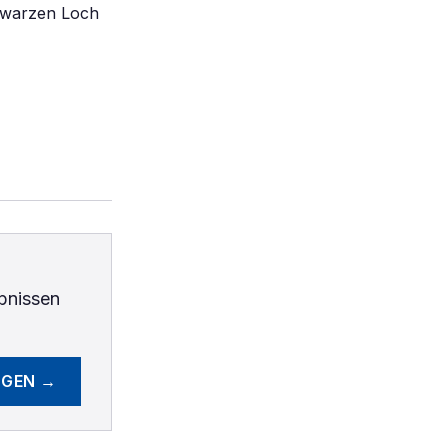
chwarzen Loch
bnissen
EGEN →