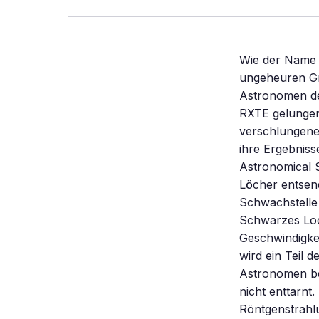
Wie der Name s
ungeheuren Gra
Astronomen der
RXTE gelungen
verschlungenen
ihre Ergebnis
Astronomical S
Löcher entsend
Schwachstelle 
Schwarzes Loch
Geschwindigkei
wird ein Teil 
Astronomen be
nicht enttarnt
Röntgenstrahl