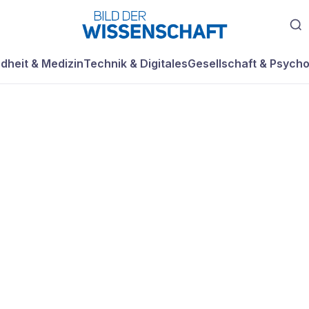
dheit & Medizin
Technik & Digitales
Gesellschaft & Psycho
er Appetit verrät
öcher