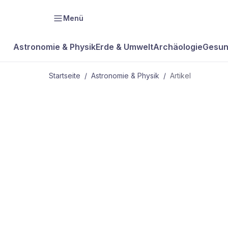
Menü
Astronomie & Physik
Erde & Umwelt
Archäologie
Gesun
Startseite
/
Astronomie & Physik
/
Artikel
ASTRONOMIE & PHYSIK
Unersättlich
Schwarze L