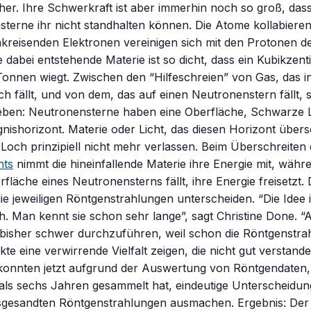
er. Ihre Schwerkraft ist aber immerhin noch so groß, das
terne ihr nicht standhalten können. Die Atome kollabieren
reisenden Elektronen vereinigen sich mit den Protonen d
 dabei entstehende Materie ist so dicht, dass ein Kubikzen
Tonnen wiegt. Zwischen den “Hilfeschreien” von Gas, das in
 fällt, und von dem, das auf einen Neutronenstern fällt, s
eben: Neutronensterne haben eine Oberfläche, Schwarze
gnishorizont. Materie oder Licht, das diesen Horizont übers
och prinzipiell nicht mehr verlassen. Beim Überschreiten
nts
nimmt die hineinfallende Materie ihre Energie mit, währ
rfläche eines Neutronensterns fällt, ihre Energie freisetzt.
ie jeweiligen Röntgenstrahlungen unterscheiden. “Die Idee i
h. Man kennt sie schon sehr lange”, sagt Christine Done. “A
 bisher schwer durchzuführen, weil schon die Röntgenstra
te eine verwirrende Vielfalt zeigen, die nicht gut verstande
 konnten jetzt aufgrund der Auswertung von Röntgendaten, d
als sechs Jahren gesammelt hat, eindeutige Unterscheidu
usgesandten Röntgenstrahlungen ausmachen. Ergebnis: Der 