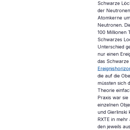
Schwarze Löch
der Neutronens
Atomkerne umk
Neutronen. Die
100 Millionen 
Schwarzes Loch
Unterschied g
nur einen Erei
das Schwarze L
Ereignishorizo
die auf die Obe
müssten sich d
Theorie einfac
Praxis war sie
einzelnen Objek
und Gierlinski
RXTE in mehr 
den jeweils a