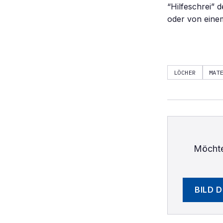
“Hilfeschrei” 
oder von eine
LÖCHER
MAT
Möchte
BILD 