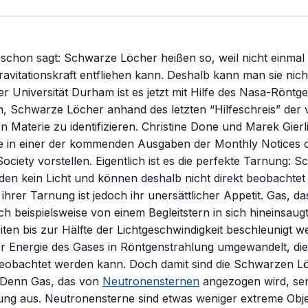
chon sagt: Schwarze Löcher heißen so, weil nicht einmal L
vitationskraft entfliehen kann. Deshalb kann man sie nich
 Universität Durham ist es jetzt mit Hilfe des Nasa-Röntgen
, Schwarze Löcher anhand des letzten “Hilfeschreis” der 
 Materie zu identifizieren. Christine Done und Marek Gierl
se in einer der kommenden Ausgaben der Monthly Notices o
ociety vorstellen. Eigentlich ist es die perfekte Tarnung: 
en kein Licht und können deshalb nicht direkt beobachtet
ihrer Tarnung ist jedoch ihr unersättlicher Appetit. Gas, da
 beispielsweise von einem Begleitstern in sich hineinsaug
ten bis zur Hälfte der Lichtgeschwindigkeit beschleunigt w
der Energie des Gases in Röntgenstrahlung umgewandelt, di
obachtet werden kann. Doch damit sind die Schwarzen L
. Denn Gas, das von
Neutronensternen
angezogen wird, sen
ung aus. Neutronensterne sind etwas weniger extreme Obje