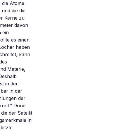
s die Atome
 und die die
er Kerne zu
timeter davon
 ein
ollte es einen
 Löcher haben
chreitet, kann
 des
end Materie,
 Deshalb
st in der
ber in der
hlungen der
n ist.” Done
ie der Satellit
ngsmerkmale in
letzte