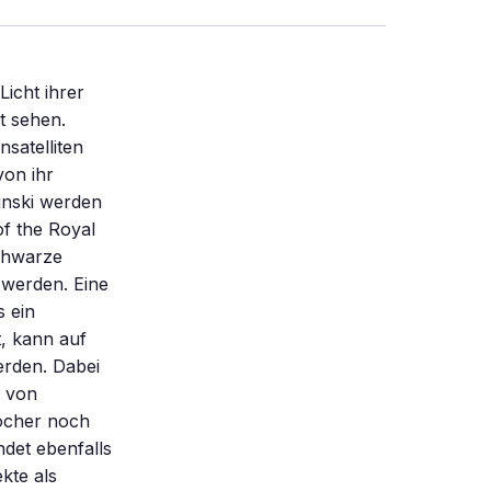
icht ihrer
t sehen.
satelliten
von ihr
inski werden
f the Royal
Schwarze
 werden. Eine
s ein
t, kann auf
erden. Dabei
e von
öcher noch
det ebenfalls
kte als