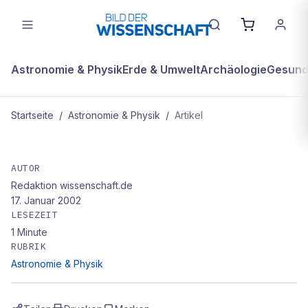
Astronomie & Physik
Erde & Umwelt
Archäologie
Gesundh
Startseite
/
Astronomie & Physik
/
Artikel
ASTRONOMIE & PHYSIK
Unbekannte Sternen-Nachbarn
AUTOR
Redaktion wissenschaft.de
entdeckt
17. Januar 2002
LESEZEIT
1
Minute
RUBRIK
Astronomie & Physik