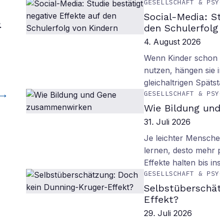
GESELLSCHAFT & PSY
Social-Media: S
&
den Schulerfolg
4. August 2026
Wenn Kinder schon m
nutzen, hängen sie i
gleichaltrigen Späts
GESELLSCHAFT & PSY
Wie Bildung un
31. Juli 2026
Je leichter Mensche
lernen, desto mehr p
Effekte halten bis in
GESELLSCHAFT & PSY
Selbstüberschä
Effekt?
29. Juli 2026