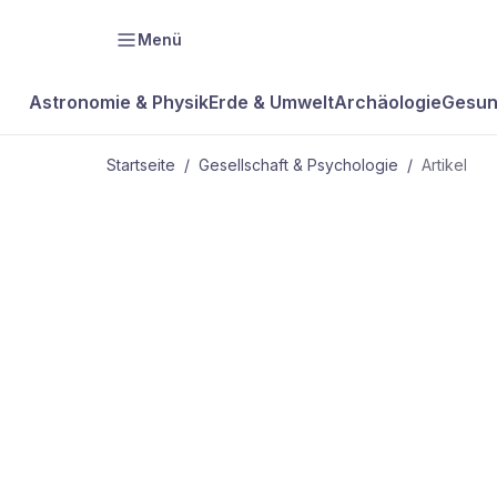
Menü
Astronomie & Physik
Erde & Umwelt
Archäologie
Gesun
Startseite
/
Gesellschaft & Psychologie
/
Artikel
GESELLSCHAFT & PSYCHOLOGIE
Unappetitlic
Rot