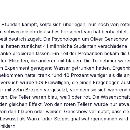
 Pfunden kämpft, sollte sich überlegen, nur noch von rot
in schweizerisch-deutsches Forscherteam hat beobachtet, 
etit deutlich zügelt. Die Psychologen um Oliver Genschow
sel hatten zunächst 41 männliche Studenten verschiedene
änke probieren lassen. Ein Teil der Probanden bekam die 
ten Etiketten, die anderen mit blauen. Die Teilnehmer waren
dem Experiment genügend Wasser getrunken hatten. Ergebni
bekommen hatte, trank rund 40 Prozent weniger als die an
Versuch wurde 109 Freiwilligen, die einen Fragebogen ausfü
ller mit zehn Brezeln vorgesetzt, von dem sie sich während
en. Die Teller waren blau, weiß oder rot. Die Wissenschaft
en gleichen Effekt: Von den roten Tellern wurde nur etwa 
von den blauen oder weißen. Genschow vermutet, dass die
bewusst als Warn- oder Stoppsignal wahrgenommen wird –
hildern.