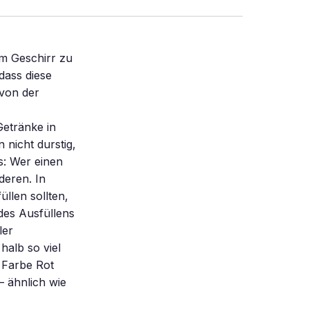
em Geschirr zu
dass diese
 von der
Getränke in
 nicht durstig,
s: Wer einen
deren. In
llen sollten,
 des Ausfüllens
ler
halb so viel
 Farbe Rot
 ähnlich wie