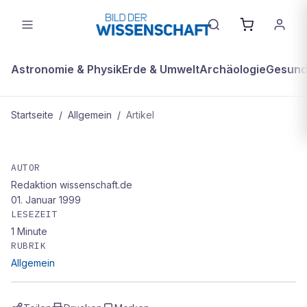
Astronomie & Physik
Erde & Umwelt
Archäologie
Gesundh
Startseite
/
Allgemein
/
Artikel
ALLGEMEIN
Umweltschutz – nein danke
AUTOR
Redaktion wissenschaft.de
01. Januar 1999
LESEZEIT
1
Minute
RUBRIK
Allgemein