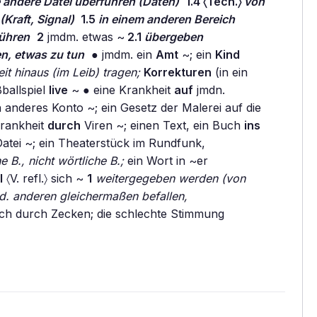
e andere Datei überführen (Daten)
1.4 〈Tech.〉
von
Kraft, Signal)
1.5
in einem anderen Bereich
führen
2
jmdm. etwas ~
2.1
übergeben
n, etwas zu tun
● jmdm. ein
Amt
~; ein
Kind
t hinaus (im Leib) tragen;
Korrekturen
(in ein
ballspiel
live
~ ● eine Krankheit
auf
jmdn.
anderes Konto ~; ein Gesetz der Malerei auf die
rankheit
durch
Viren ~; einen Text, ein Buch
ins
Datei ~; ein Theaterstück im Rundfunk,
he B., nicht wörtliche B.;
ein Wort in ~er
I
〈V. refl.〉 sich ~
1
weitergegeben werden (von
d. anderen gleichermaßen befallen,
ich durch Zecken; die schlechte Stimmung