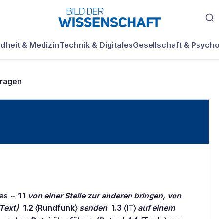
dheit & Medizin
Technik & Digitales
Gesellschaft & Psycho
tragen
as ~
1.1
von einer Stelle zur anderen bringen, von
(Text)
1.2 〈Rundfunk〉
senden
1.3 〈IT〉
auf einem