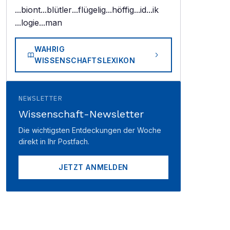
...biont
...blütler
...flügelig
...höffig
...id
...ik
...logie
...man
WAHRIG
WISSENSCHAFTSLEXIKON
NEWSLETTER
Wissenschaft-Newsletter
Die wichtigsten Entdeckungen der Woche
direkt in Ihr Postfach.
JETZT ANMELDEN