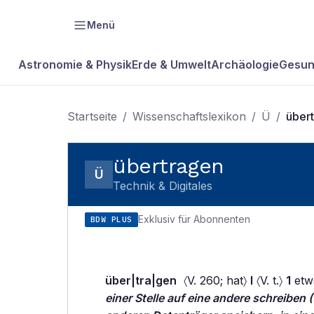
Menü
Astronomie & Physik
Erde & Umwelt
Archäologie
Gesun
Startseite
/
Wissenschaftslexikon
/
Ü
/
über
übertragen
Ü
Technik & Digitales
Exklusiv für Abonnenten
BDW PLUS
über|tra|gen
〈V. 260; hat〉
I
〈V. t.〉
1
etw
einer Stelle auf eine andere schreiben 