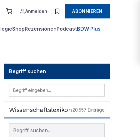
Anmelden
ABONNIEREN
logie
Shop
Rezensionen
Podcast
BDW Plus
Begriff suchen
Wissenschaftslexikon
20.557
Einträge
Begriff im Lexikon suchen