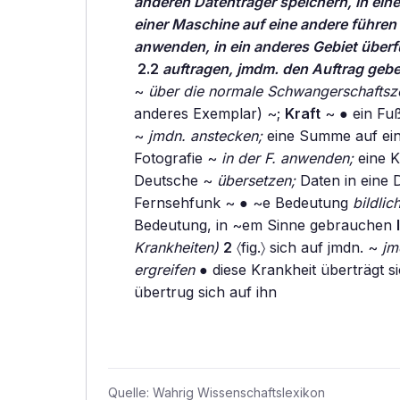
anderen Datenträger speichern, in ein
einer Maschine auf eine andere führen (
anwenden, in ein anderes Gebiet über
2.2
auftragen, jmdm. den Auftrag gebe
~
über die normale Schwangerschaftszei
anderes Exemplar) ~;
Kraft
~ ● ein Fuß
~
jmdn. anstecken;
eine Summe auf ein 
Fotografie ~
in der F. anwenden;
eine K
Deutsche ~
übersetzen;
Daten in eine 
Fernsehfunk ~ ● ~e Bedeutung
bildlic
Bedeutung, in ~em Sinne gebrauchen
I
Krankheiten)
2
〈fig.〉 sich auf jmdn. ~
jm
ergreifen
● diese Krankheit überträgt s
übertrug sich auf ihn
Quelle:
Wahrig Wissenschaftslexikon