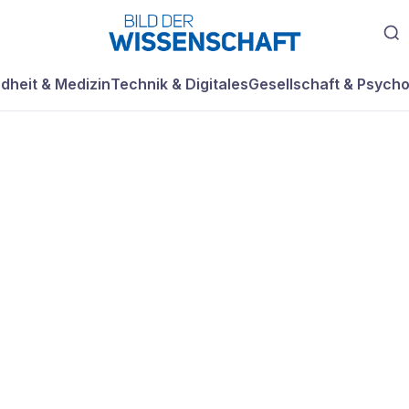
dheit & Medizin
Technik & Digitales
Gesellschaft & Psycho
on Massensterbe
einen evolutionär