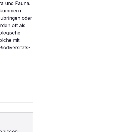
ora und Fauna.
n kümmern
zubringen oder
den oft als
ologische
olche mit
iodiversitäts-
bnissen