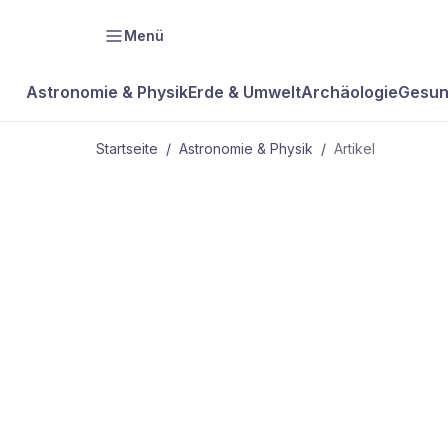
Menü
Astronomie & Physik
Erde & Umwelt
Archäologie
Gesun
Startseite
/
Astronomie & Physik
/
Artikel
ASTRONOMIE & PHYSIK
Überleben v
garantiert k
Erfolg