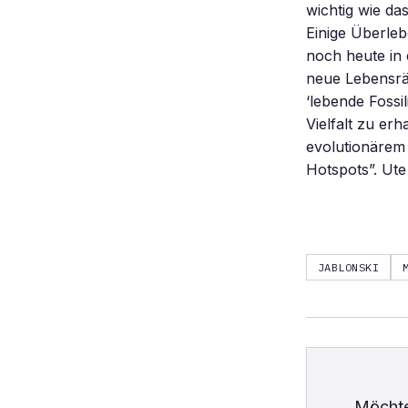
wichtig wie da
Einige Überle
noch heute in
neue Lebensrä
‘lebende Fossi
Vielfalt zu erh
evolutionärem 
Hotspots”. Ut
JABLONSKI
Möchte