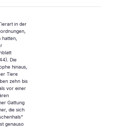
ierart in der
ierordnungen,
 hatten,
er
hblatt
44). Die
ophe hinaus,
ser Tiere
rben zehn bis
ls vor einer
ären
ner Gattung
er, die sich
aschenhals”
ast genauso