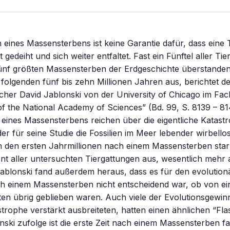
eines Massensterbens ist keine Garantie dafür, dass eine T
 gedeiht und sich weiter entfaltet. Fast ein Fünftel aller T
fünf größten Massensterben der Erdgeschichte überstanden
 folgenden fünf bis zehn Millionen Jahren aus, berichtet d
cher David Jablonski von der University of Chicago im Fac
f the National Academy of Sciences” (Bd. 99, S. 8139 – 81
ines Massensterbens reichen über die eigentliche Katastr
der für seine Studie die Fossilien im Meer lebender wirbello
In den ersten Jahrmillionen nach einem Massensterben sta
t aller untersuchten Tiergattungen aus, wesentlich mehr a
ablonski fand außerdem heraus, dass es für den evolution
ch einem Massensterben nicht entscheidend war, ob von ei
en übrig geblieben waren. Auch viele der Evolutionsgewinn
trophe verstärkt ausbreiteten, hatten einen ähnlichen “Fl
onski zufolge ist die erste Zeit nach einem Massensterben f