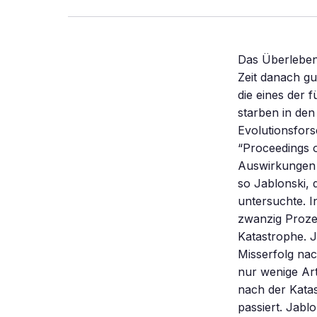
Das Überleben 
Zeit danach gut
die eines der 
starben in den
Evolutionsfors
“Proceedings o
Auswirkungen e
so Jablonski, 
untersuchte. 
zwanzig Prozen
Katastrophe. J
Misserfolg na
nur wenige Art
nach der Katas
passiert. Jabl