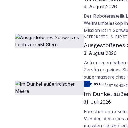
4. August 2026
Der Robotersatellit 
Weltraumteleskop in
Mission ist in Schwie
ASTRONOMIE & PHYSI
Ausgestoßenes 
3. August 2026
Astronomen haben ei
Zerstörung eines St
supermassereiches
BDW Plus
ASTRONOM
Im Dunkel außer
31. Juli 2026
Forscher enträtsel
Von der Idee eines
mussten sie sich je