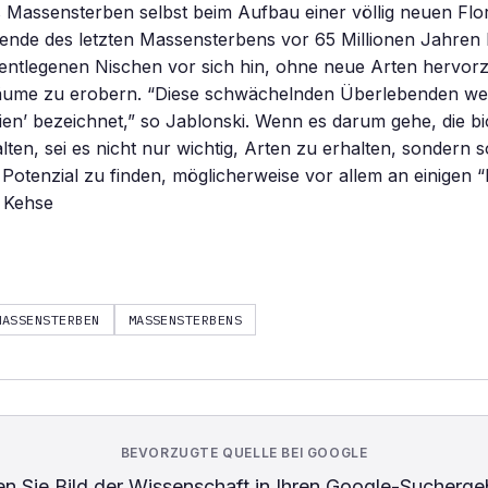
s Massensterben selbst beim Aufbau einer völlig neuen Fl
bende des letzten Massensterbens vor 65 Millionen Jahre
 entlegenen Nischen vor sich hin, ohne neue Arten hervor
ume zu erobern. “Diese schwächelnden Überlebenden wer
lien’ bezeichnet,” so Jablonski. Wenn es darum gehe, die bi
alten, sei es nicht nur wichtig, Arten zu erhalten, sondern s
Potenzial zu finden, möglicherweise vor allem an einigen “B
e Kehse
MASSENSTERBEN
MASSENSTERBENS
BEVORZUGTE QUELLE BEI GOOGLE
n Sie
Bild der Wissenschaft
in Ihren Google-Sucherge