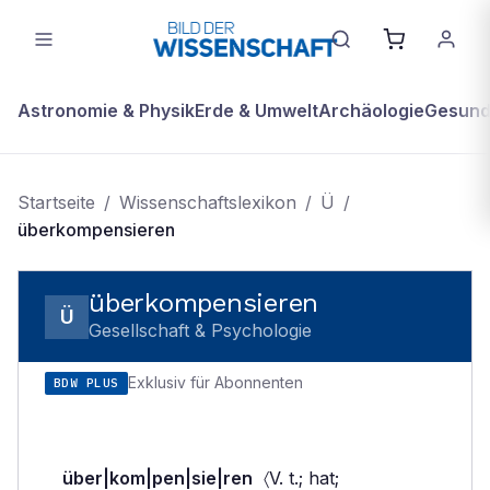
Astronomie & Physik
Erde & Umwelt
Archäologie
Gesundh
Startseite
/
Wissenschaftslexikon
/
Ü
/
überkompensieren
überkompensieren
Ü
Gesellschaft & Psychologie
Exklusiv für Abonnenten
BDW PLUS
über|kom|pen|sie|ren
〈V. t.; hat;