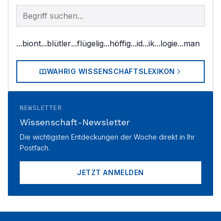
Begriff im Lexikon suchen
...biont
...blütler
...flügelig
...höffig
...id
...ik
...logie
...man
WAHRIG WISSENSCHAFTSLEXIKON
NEWSLETTER
Wissenschaft-Newsletter
Die wichtigsten Entdeckungen der Woche direkt in Ihr
Postfach.
JETZT ANMELDEN