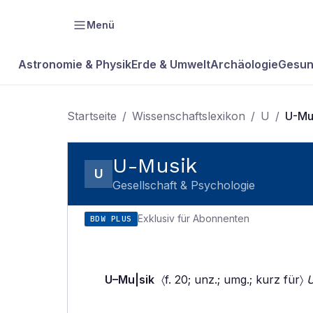
Menü
Astronomie & Physik
Erde & Umwelt
Archäologie
Gesun
Startseite
/
Wissenschaftslexikon
/
U
/
U-Mu
U-Musik
U
Gesellschaft & Psychologie
Exklusiv für Abonnenten
BDW PLUS
U–Mu|sik
〈f. 20; unz.; umg.; kurz für〉
U