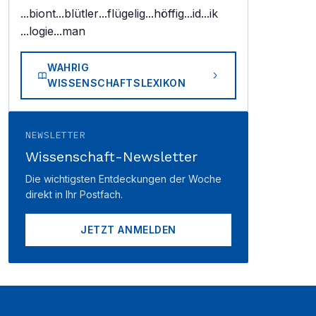
...biont
...blütler
...flügelig
...höffig
...id
...ik
...logie
...man
WAHRIG
WISSENSCHAFTSLEXIKON
NEWSLETTER
Wissenschaft-Newsletter
Die wichtigsten Entdeckungen der Woche
direkt in Ihr Postfach.
JETZT ANMELDEN