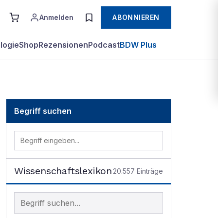
Anmelden
ABONNIEREN
logie
Shop
Rezensionen
Podcast
BDW Plus
Begriff suchen
Wissenschaftslexikon
20.557
Einträge
Begriff im Lexikon suchen