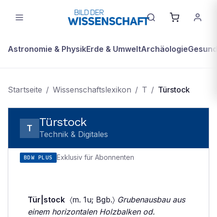
Astronomie & Physik
Erde & Umwelt
Archäologie
Gesundh
Startseite
/
Wissenschaftslexikon
/
T
/
Türstock
Türstock
T
Technik & Digitales
Exklusiv für Abonnenten
BDW PLUS
Tür|stock
〈m. 1u; Bgb.〉
Grubenausbau aus
einem horizontalen Holzbalken od.