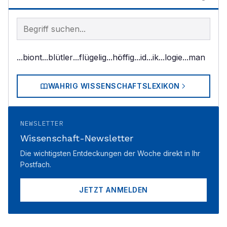
Begriff im Lexikon suchen
...biont
...blütler
...flügelig
...höffig
...id
...ik
...logie
...man
WAHRIG WISSENSCHAFTSLEXIKON
NEWSLETTER
Wissenschaft-Newsletter
Die wichtigsten Entdeckungen der Woche direkt in Ihr
Postfach.
JETZT ANMELDEN