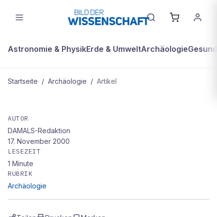
Astronomie & Physik
Erde & Umwelt
Archäologie
Gesundh
Startseite
/
Archäologie
/
Artikel
ARCHÄOLOGIE
Tübinger Theologe kritisiert
AUTOR
DAMALS-Redaktion
Genpionier Watson: "Ethik des
17. November 2000
Grauens"
LESEZEIT
1
Minute
RUBRIK
Archäologie