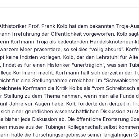
lthistoriker Prof. Frank Kolb hat dem bekannten Troja-Au
ann Irreführung der Öffentlichkeit vorgeworfen. Kolb sag
wenn Korfmann Troja als bedeutenden Handelsknotenpunk
arzem Meer präsentiere, so sei dies “völlig absurd”. Kor
t keine Indizien vorlegen. Kolb, der den Lehrstuhl für Alte
, findet es für einen Historiker “unerträglich”, was sein Tüb
lege Korfmann macht. Korfmann hält sich derzeit in der T
icht für eine Stellungnahme erreichbar. Im “Schwäbischen
eichnete Korfmann die Kritik Kolbs als “vom Schreibtisch 
 Stellung zu dem Thema nehmen, wenn man alle Funde d
ünf Jahre vor Augen habe. Kolb forderte den derzeit in Tr
sich einer gründlichen wissenschaftlichen Diskussion zu ste
 bisher jede Diskussion ab. Die öffentliche Erörterung ü
sen müsse aus der Tübinger Kollegenschaft selbst kommen,
ann hatte die Forschungsergebnisse seiner langjährigen G