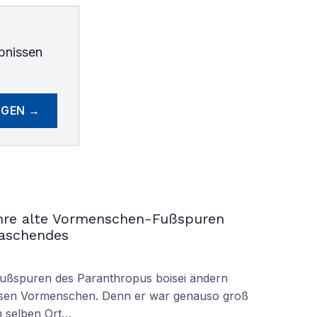
bnissen
EGEN →
ahre alte Vormenschen-Fußspuren
raschendes
Fußspuren des Paranthropus boisei ändern
iesen Vormenschen. Denn er war genauso groß
am selben Ort…