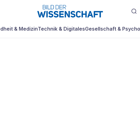
dheit & Medizin
Technik & Digitales
Gesellschaft & Psycho
istoriker wirft Tr
rfmann Irreführu