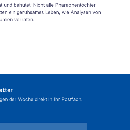
 und behütet: Nicht alle Pharaonentöchter
tten ein geruhsames Leben, wie Analysen von
umien verraten.
etter
gen der Woche direkt in Ihr Postfach.