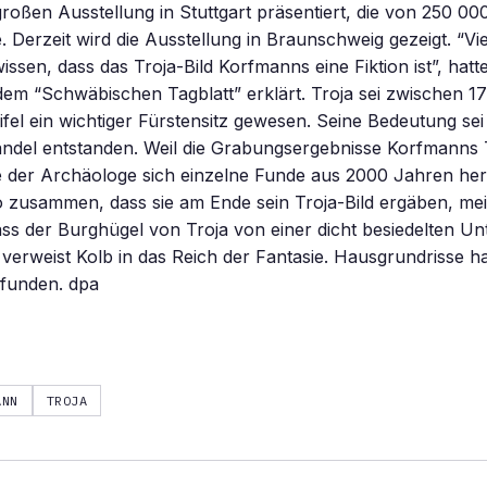
 großen Ausstellung in Stuttgart präsentiert, die von 250 
 Derzeit wird die Ausstellung in Braunschweig gezeigt. “Vie
ssen, dass das Troja-Bild Korfmanns eine Fiktion ist”, hatt
em “Schwäbischen Tagblatt” erklärt. Troja sei zwischen 1
fel ein wichtiger Fürstensitz gewesen. Seine Bedeutung sei 
andel entstanden. Weil die Grabungsergebnisse Korfmanns 
fe der Archäologe sich einzelne Funde aus 2000 Jahren he
o zusammen, dass sie am Ende sein Troja-Bild ergäben, mei
ass der Burghügel von Troja von einer dicht besiedelten Un
verweist Kolb in das Reich der Fantasie. Hausgrundrisse 
efunden. dpa
ANN
TROJA