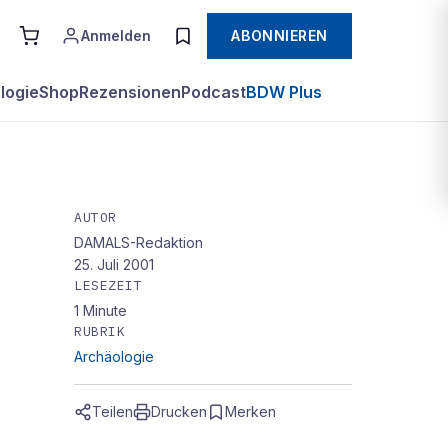
Anmelden
ABONNIEREN
logie
Shop
Rezensionen
Podcast
BDW Plus
AUTOR
DAMALS-Redaktion
oja-
25. Juli 2001
LESEZEIT
ng
1
Minute
RUBRIK
Archäologie
Teilen
Drucken
Merken