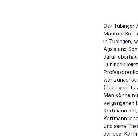
Der Tübinger A
Manfred Korfm
in Tübingen, 
Ägäis und Schw
dafür überhaup
Tübingen leitet
Professorenkol
war zunächst n
(Tübingen) bez
Man könne nur
vergangenen f
Korfmann auf, 
Korfmann lehne
und seine The
der dpa. Korfm