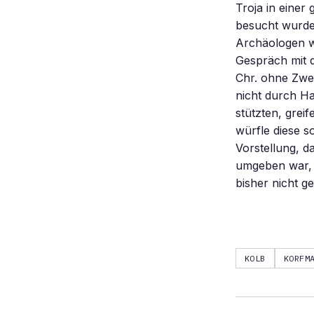
Troja in einer
besucht wurde.
Archäologen wi
Gespräch mit d
Chr. ohne Zwei
nicht durch H
stützten, grei
würfle diese s
Vorstellung, d
umgeben war, 
bisher nicht g
KOLB
KORFM