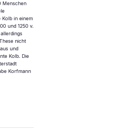
000 Menschen
le
e Kolb in einem
700 und 1250 v.
allerdings
These nicht
raus und
nte Kolb. Die
terstadt
habe Korfmann