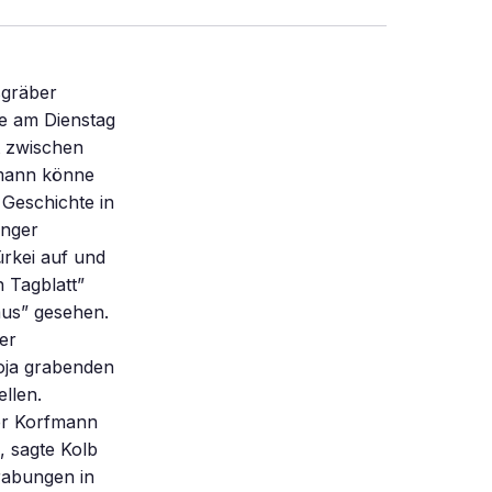
sgräber
te am Dienstag
t zwischen
fmann könne
 Geschichte in
inger
ürkei auf und
 Tagblatt”
aus” gesehen.
er
oja grabenden
llen.
ber Korfmann
 sagte Kolb
rabungen in