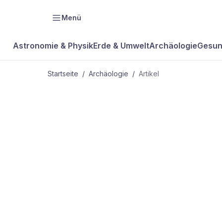
Menü
Astronomie & Physik
Erde & Umwelt
Archäologie
Gesun
Startseite
/
Archäologie
/
Artikel
ARCHÄOLOGIE
Tübinger Alth
Forscher Ko
vor