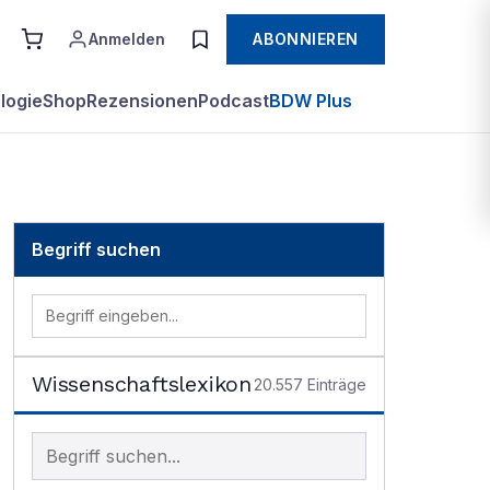
Anmelden
ABONNIEREN
logie
Shop
Rezensionen
Podcast
BDW Plus
Begriff suchen
Wissenschaftslexikon
20.557
Einträge
Begriff im Lexikon suchen