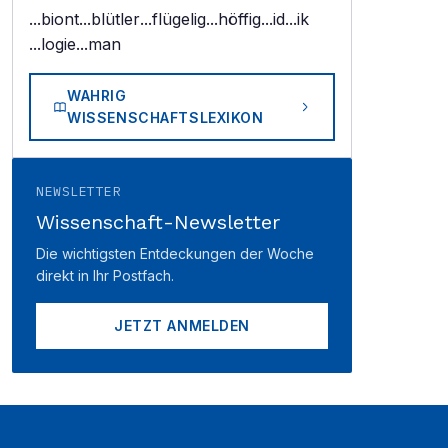
...biont
...blütler
...flügelig
...höffig
...id
...ik
...logie
...man
WAHRIG
WISSENSCHAFTSLEXIKON
NEWSLETTER
Wissenschaft-Newsletter
Die wichtigsten Entdeckungen der Woche
direkt in Ihr Postfach.
JETZT ANMELDEN