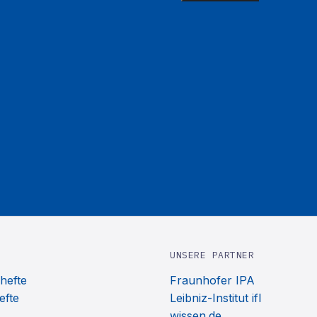
UNSERE PARTNER
hefte
Fraunhofer IPA
efte
Leibniz-Institut ifl
wissen.de