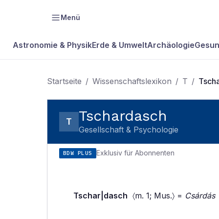
Menü
Astronomie & Physik
Erde & Umwelt
Archäologie
Gesun
Startseite
/
Wissenschaftslexikon
/
T
/
Tsch
Tschardasch
T
Gesellschaft & Psychologie
Exklusiv für Abonnenten
BDW PLUS
Tschar|dasch
〈m. 1; Mus.〉 =
Csárdás