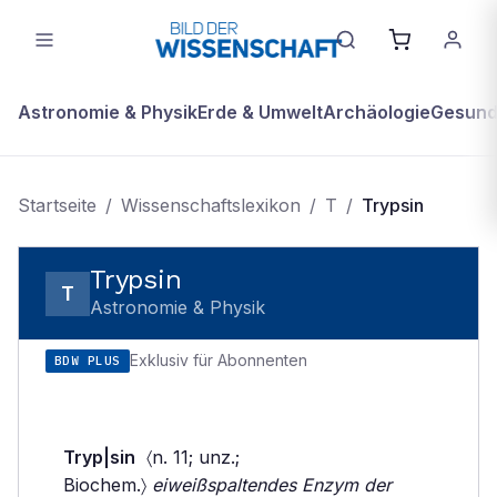
Astronomie & Physik
Erde & Umwelt
Archäologie
Gesundh
Startseite
/
Wissenschaftslexikon
/
T
/
Trypsin
Trypsin
T
Astronomie & Physik
Exklusiv für Abonnenten
BDW PLUS
Tryp|sin
〈n. 11; unz.;
Biochem.〉
eiweißspaltendes Enzym der