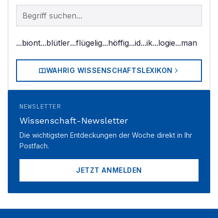
Begriff im Lexikon suchen
...biont
...blütler
...flügelig
...höffig
...id
...ik
...logie
...man
WAHRIG WISSENSCHAFTSLEXIKON
NEWSLETTER
Wissenschaft-Newsletter
Die wichtigsten Entdeckungen der Woche direkt in Ihr
Postfach.
JETZT ANMELDEN