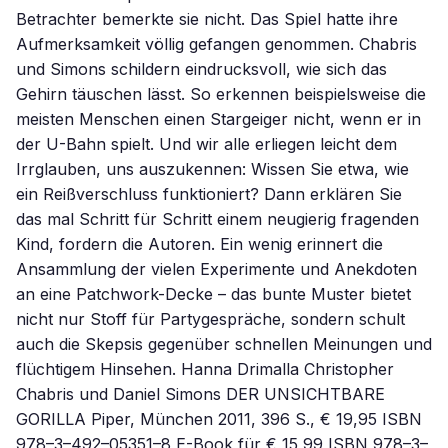
Betrachter bemerkte sie nicht. Das Spiel hatte ihre
Aufmerksamkeit völlig gefangen genommen. Chabris
und Simons schildern eindrucksvoll, wie sich das
Gehirn täuschen lässt. So erkennen beispielsweise die
meisten Menschen einen Stargeiger nicht, wenn er in
der U-Bahn spielt. Und wir alle erliegen leicht dem
Irrglauben, uns auszukennen: Wissen Sie etwa, wie
ein Reißverschluss funktioniert? Dann erklären Sie
das mal Schritt für Schritt einem neugierig fragenden
Kind, fordern die Autoren. Ein wenig erinnert die
Ansammlung der vielen Experimente und Anekdoten
an eine Patchwork-Decke – das bunte Muster bietet
nicht nur Stoff für Partygespräche, sondern schult
auch die Skepsis gegenüber schnellen Meinungen und
flüchtigem Hinsehen. Hanna Drimalla Christopher
Chabris und Daniel Simons DER UNSICHTBARE
GORILLA Piper, München 2011, 396 S., € 19,95 ISBN
978–3–492–05351–8 E-Book für € 15,99 ISBN 978–3–