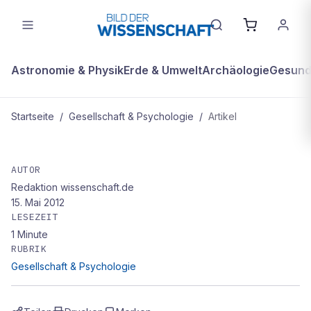
Astronomie & Physik
Erde & Umwelt
Archäologie
Gesundh
Startseite
/
Gesellschaft & Psychologie
/
Artikel
GESELLSCHAFT & PSYCHOLOGIE
Trügerische Sicherheit
AUTOR
Redaktion wissenschaft.de
15. Mai 2012
LESEZEIT
1
Minute
RUBRIK
Gesellschaft & Psychologie