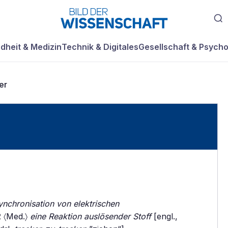
dheit & Medizin
Technik & Digitales
Gesellschaft & Psycho
er
ynchronisation von elektrischen
2
〈Med.〉
eine Reaktion auslösender Stoff
[engl.,