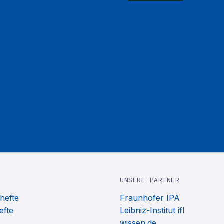
UNSERE PARTNER
hefte
Fraunhofer IPA
efte
Leibniz-Institut ifl
wissen.de