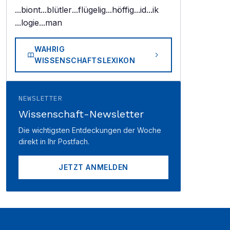
...biont
...blütler
...flügelig
...höffig
...id
...ik
...logie
...man
WAHRIG
WISSENSCHAFTSLEXIKON
NEWSLETTER
Wissenschaft-Newsletter
Die wichtigsten Entdeckungen der Woche
direkt in Ihr Postfach.
JETZT ANMELDEN