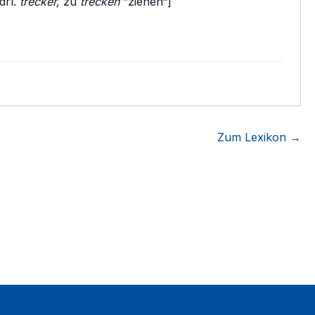
rl.
trecker,
zu
trecken
”ziehen“]
Zum Lexikon →