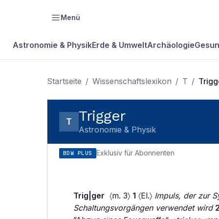
Menü
Astronomie & Physik
Erde & Umwelt
Archäologie
Gesun
Startseite
/
Wissenschaftslexikon
/
T
/
Trigg
Trigger
T
Astronomie & Physik
Exklusiv für Abonnenten
BDW PLUS
Trig|ger
〈m. 3〉
1
〈El.〉
Impuls, der zur S
Schaltungsvorgängen verwendet wird