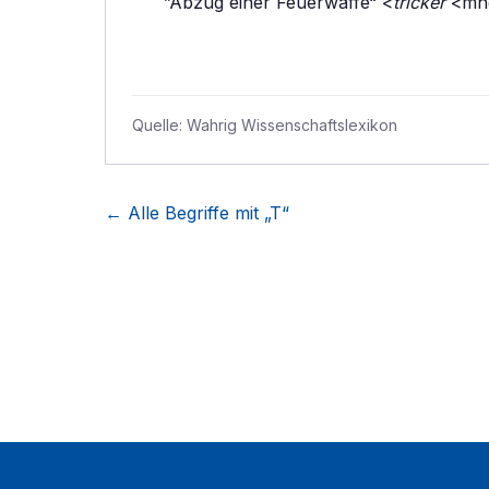
”Abzug einer Feuerwaffe“ <
tricker
<mnd
Quelle:
Wahrig Wissenschaftslexikon
← Alle Begriffe mit „
T
“