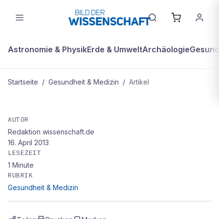
Astronomie & Physik
Erde & Umwelt
Archäologie
Gesundh
Startseite
/
Gesundheit & Medizin
/
Artikel
GESUNDHEIT & MEDIZIN
Tricks des HI-Virus entlarvt
AUTOR
Redaktion wissenschaft.de
16. April 2013
LESEZEIT
1
Minute
RUBRIK
Gesundheit & Medizin