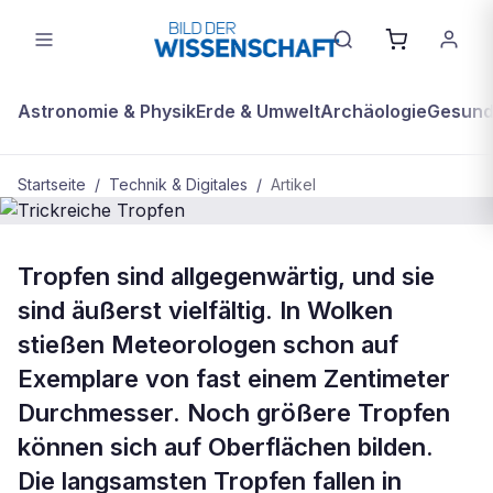
Astronomie & Physik
Erde & Umwelt
Archäologie
Gesundh
Startseite
/
Technik & Digitales
/
Artikel
BDW Plus
TECHNIK & DIGITALES
Tropfen sind allgegenwärtig, und sie
Trickreiche Tropfen
sind äußerst vielfältig. In Wolken
stießen Meteorologen schon auf
Exemplare von fast einem Zentimeter
Durchmesser. Noch größere Tropfen
können sich auf Oberflächen bilden.
Die langsamsten Tropfen fallen in