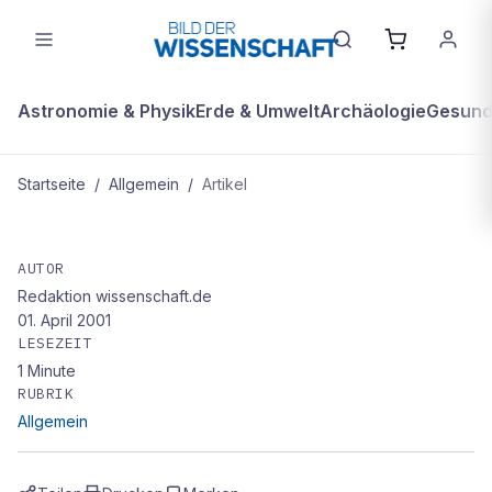
Astronomie & Physik
Erde & Umwelt
Archäologie
Gesundh
Startseite
/
Allgemein
/
Artikel
ALLGEMEIN
Trend-Barometer – Auf: Östrogen
AUTOR
Redaktion wissenschaft.de
gegen Parkinson
01. April 2001
LESEZEIT
1
Minute
RUBRIK
Allgemein